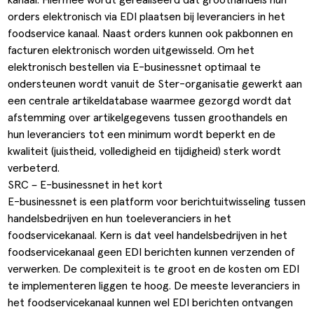
ldere aanpak
Downloads
Workflow
orders elektronisch via EDI plaatsen bij leveranciers in het
foodservice kanaal. Naast orders kunnen ook pakbonnen en
ze klanten
Klantcases
Voorraad management & opt
facturen elektronisch worden uitgewisseld. Om het
elektronisch bestellen via E-businessnet optimaal te
s team
Business Central Trainingen
Documenten aanpassen
ondersteunen wordt vanuit de Ster-organisatie gewerkt aan
een centrale artikeldatabase waarmee gezorgd wordt dat
ken bij SucceedIT
afstemming over artikelgegevens tussen groothandels en
ze partners
hun leveranciers tot een minimum wordt beperkt en de
kwaliteit (juistheid, volledigheid en tijdigheid) sterk wordt
ede doelen
verbeterd.
SRC – E-businessnet in het kort
E-businessnet is een platform voor berichtuitwisseling tussen
handelsbedrijven en hun toeleveranciers in het
foodservicekanaal. Kern is dat veel handelsbedrijven in het
foodservicekanaal geen EDI berichten kunnen verzenden of
verwerken. De complexiteit is te groot en de kosten om EDI
te implementeren liggen te hoog. De meeste leveranciers in
het foodservicekanaal kunnen wel EDI berichten ontvangen