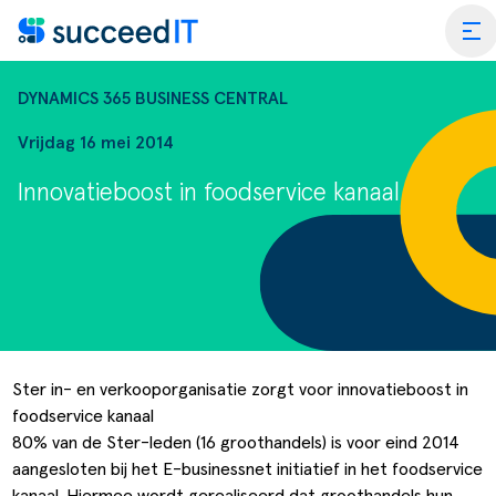
Ga naar de inhoud
tog
DYNAMICS 365 BUSINESS CENTRAL
Vrijdag 16 mei 2014
Innovatieboost in foodservice kanaal
ss Central
 Platform
Wat is 
rmance Scan
Wat is 
edIT Academy
Scanning
Dynami
Ster in- en verkooporganisatie zorgt voor innovatieboost in
foodservice kanaal
rt
Blogs & Nieuws
Factuurverwerking
Apps vo
80% van de Ster-leden (16 groothandels) is voor eind 2014
merce
er SucceedIT
Webinars & Events
Transportorders
aangesloten bij het E-businessnet initiatief in het foodservice
kanaal. Hiermee wordt gerealiseerd dat groothandels hun