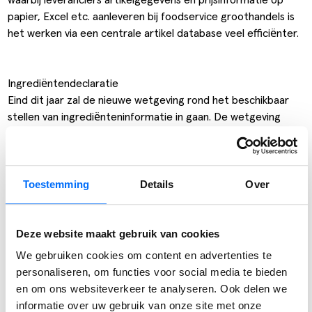
papier, Excel etc. aanleveren bij foodservice groothandels is
het werken via een centrale artikel database veel efficiënter.
Ingrediëntendeclaratie
Eind dit jaar zal de nieuwe wetgeving rond het beschikbaar
stellen van ingrediënteninformatie in gaan. De wetgeving
betreft de regels rond digitale beschikbaarheid van
gegevens en wetgeving rond produktlabels (welke informatie
moet op de labels staan). GS1 Data Source is momenteel
Toestemming
Details
Over
bezig om 250 leveranciers ingrediënteninformatie te laten
toevoegen aan de al bestaande artikelgegevens in GS1 Data
Source. Zodra de informatie in GS1 Data Source is gezet zal
Deze website maakt gebruik van cookies
de informatie ook beschikbaar zijn voor alle afnemers van
informatie. De kwaliteit van de gegevens wordt
We gebruiken cookies om content en advertenties te
gecontroleerd door GS1.
personaliseren, om functies voor social media te bieden
Ster zal samen met GS1 haar leveranciers benaderen om
en om ons websiteverkeer te analyseren. Ook delen we
zoveel mogelijk van het foodservice assortiment in GS1 Data
informatie over uw gebruik van onze site met onze