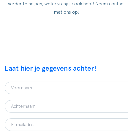
verder te helpen, welke vraag je ook hebt! Neem contact
ldere aanpak
Downloads
Workflow
met ons op!
ze klanten
Klantcases
Voorraad management & opt
s team
Business Central Trainingen
Documenten aanpassen
rken bij SucceedIT
ze partners
Laat hier je gegevens achter!
ede doelen