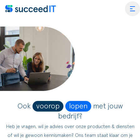
Ga naar de inhoud
tog
ess Central
 Platform
Wat is
rmance Scan
Wat is 
edIT Academy
Scanning
Dynami
Ook
voorop
lopen
met jouw
bedrijf?
rt
Blogs & Nieuws
Factuurverwerking
Apps v
Heb je vragen, wil je advies over onze producten & diensten
mmerce
er SucceedIT
Webinars & Events
Transportorders
of wil je gewoon kennismaken? Ons team staat klaar om je