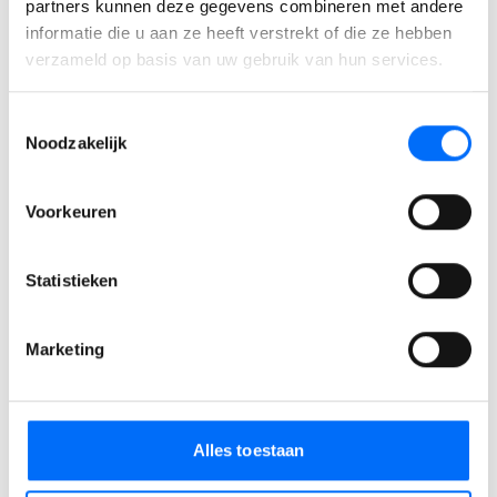
partners kunnen deze gegevens combineren met andere
informatie die u aan ze heeft verstrekt of die ze hebben
verzameld op basis van uw gebruik van hun services.
Toestemmingsselectie
Noodzakelijk
Voorkeuren
Statistieken
Ervaar zelf de kracht van
Business Central
Marketing
Ontdek zelf hoe je processen stroomlijnt, sneller
werkt en meer grip krijgt. Start vandaag je gratis
trial en ervaar direct wat Business Central voor
Alles toestaan
jouw bedrijf kan betekenen. Of
neem contact met
ons op
om jouw specifieke mogelijkheden te