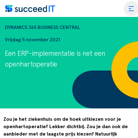
Ga naar de inhoud
tog
DYNAMICS 365 BUSINESS CENTRAL
Vrijdag 5 november 2021
Een ERP-implementatie is net een
ss Central
openhartoperatie
 Platform
Wat is 
rmance Scan
Wat is 
edIT Academy
Scanning
Dynami
rt
Blogs & Nieuws
Factuurverwerking
Apps vo
Zou je het ziekenhuis om de hoek uitkiezen voor je
openhartoperatie? Lekker dichtbij. Zou je dan ook de
merce
er SucceedIT
Webinars & Events
Transportorders
aanbieder met de laagste prijs kiezen? Natuurlijk