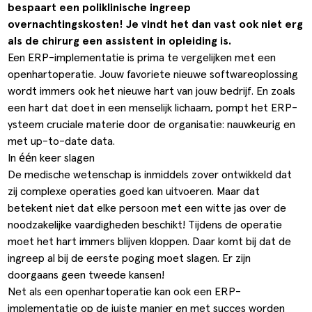
bespaart een poliklinische ingreep
ldere aanpak
Downloads
Workflow
overnachtingskosten! Je vindt het dan vast ook niet erg
als de chirurg een assistent in opleiding is.
ze klanten
Klantcases
Voorraad management & opt
Een ERP-implementatie is prima te vergelijken met een
s team
Business Central Trainingen
Documenten aanpassen
openhartoperatie. Jouw favoriete nieuwe softwareoplossing
wordt immers ook het nieuwe hart van jouw bedrijf. En zoals
ken bij SucceedIT
een hart dat doet in een menselijk lichaam, pompt het ERP-
ysteem cruciale materie door de organisatie: nauwkeurig en
ze partners
met up-to-date data.
In één keer slagen
ede doelen
De medische wetenschap is inmiddels zover ontwikkeld dat
zij complexe operaties goed kan uitvoeren. Maar dat
betekent niet dat elke persoon met een witte jas over de
noodzakelijke vaardigheden beschikt! Tijdens de operatie
moet het hart immers blijven kloppen. Daar komt bij dat de
ingreep al bij de eerste poging moet slagen. Er zijn
doorgaans geen tweede kansen!
Net als een openhartoperatie kan ook een ERP-
implementatie op de juiste manier en met succes worden