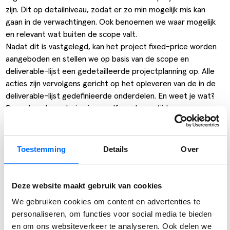
zijn. Dit op detailniveau, zodat er zo min mogelijk mis kan
gaan in de verwachtingen. Ook benoemen we waar mogelijk
en relevant wat buiten de scope valt.
Nadat dit is vastgelegd, kan het project fixed-price worden
aangeboden en stellen we op basis van de scope en
deliverable-lijst een gedetailleerde projectplanning op. Alle
acties zijn vervolgens gericht op het opleveren van de in de
deliverable-lijst gedefinieerde onderdelen. En weet je wat?
Door deze benadering is er zelfs vaak nog tijd over om
tussendoor wat extra’s te doen en processtappen verder te
optimaliseren. Daarnaast zijn de verwachtingen helder en is
het duidelijk wie verantwoordelijk is voor welke project-
Toestemming
Details
Over
deliverable.
Deze website maakt gebruik van cookies
Deel bericht:
We gebruiken cookies om content en advertenties te
personaliseren, om functies voor social media te bieden
en om ons websiteverkeer te analyseren. Ook delen we