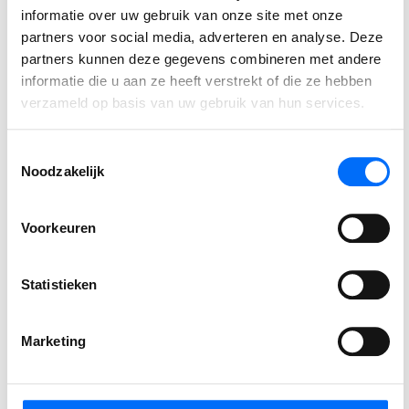
informatie over uw gebruik van onze site met onze
Auteur
partners voor social media, adverteren en analyse. Deze
partners kunnen deze gegevens combineren met andere
informatie die u aan ze heeft verstrekt of die ze hebben
MARLOES VELDKAMP
Lead Marketing
verzameld op basis van uw gebruik van hun services.
Toestemmingsselectie
⟵ Terug naar overzicht
Noodzakelijk
Voorkeuren
Gerelateerde berichten
Statistieken
Podcast
Marketing
SucceedIT Academy: hoe blijft kennis scherp