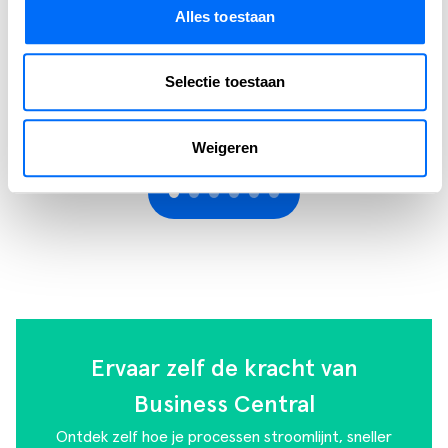
Wij spraken met Jim van De Bosrand, over de uitdagingen,
Alles toestaan
de keuzes en de resultaten van deze strategische stap naar
Business Central.
Selectie toestaan
LEES VERDER
Weigeren
Ervaar zelf de kracht van
Business Central
Ontdek zelf hoe je processen stroomlijnt, sneller