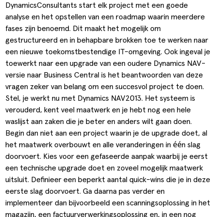
DynamicsConsultants
start elk project met een goede
analyse en het opstellen van een roadmap waarin meerdere
fases zijn benoemd. Dit maakt het mogelijk om
gestructureerd en in behapbare brokken toe te werken naar
een nieuwe toekomstbestendige IT-omgeving. Ook ingeval je
toewerkt naar een
upgrade
van een oudere Dynamics NAV-
versie naar Business Central is het beantwoorden van deze
vragen zeker van belang om een succesvol project te doen.
Stel, je werkt nu met Dynamics NAV2013. Het systeem is
verouderd, kent veel maatwerk en je hebt nog een hele
waslijst aan zaken die je beter en anders wilt gaan doen.
Begin dan niet aan een project waarin je de upgrade doet, al
het maatwerk overbouwt en alle veranderingen in één slag
doorvoert. Kies voor een gefaseerde aanpak waarbij je eerst
een technische upgrade doet en zoveel mogelijk maatwerk
uitsluit. Definieer een beperkt aantal quick-wins die je in deze
eerste slag doorvoert. Ga daarna pas verder en
implementeer dan bijvoorbeeld een scanningsoplossing in het
magazijn, een factuurverwerkingsoplossing en, in een nog