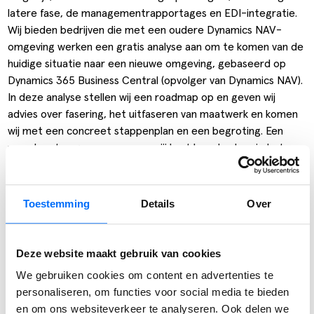
latere fase, de managementrapportages en
EDI-integratie
.
Wij bieden bedrijven die met een oudere Dynamics NAV-
omgeving werken een gratis analyse aan om te komen van de
huidige situatie naar een nieuwe omgeving, gebaseerd op
Dynamics 365 Business Central (opvolger van Dynamics NAV).
In deze analyse stellen wij een roadmap op en geven wij
advies over fasering, het uitfaseren van maatwerk en komen
wij met een concreet stappenplan en een begroting. Een
menukaart zeg maar, waarmee jij kunt bepalen hoe je het
project wilt faseren en in welk tempo.
Lees ons
whitepaper
over upgraden of maak direct een
afspraak voor een gratis upgradeanalyse en je ontvangt een
Toestemming
Details
Over
roadmap, plan van aanpak en fixed-price begroting!
Deze website maakt gebruik van cookies
Deel bericht:
We gebruiken cookies om content en advertenties te
personaliseren, om functies voor social media te bieden
en om ons websiteverkeer te analyseren. Ook delen we