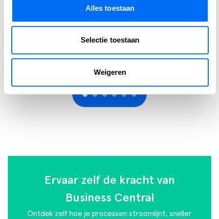
Wij spraken met Jim van De Bosrand, over de uitdagingen,
Alles toestaan
de keuzes en de resultaten van deze strategische stap naar
Business Central.
Selectie toestaan
LEES VERDER
Weigeren
Ervaar zelf de kracht van
Business Central
Ontdek zelf hoe je processen stroomlijnt, sneller