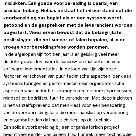
mislukken. Een goede voorbereiding is daarbij van
ldere aanpak
Downloads
Workflow
cruciaal belang. Helaas bestaat het misverstand dat die
voorbereiding pas begint als er een systeem wordt
ze klanten
Klantcases
Voorraad management & opt
getoond en de gesprekken met de leveranciers worden
s team
Business Central Trainingen
Documenten aanpassen
opgestart. Wees ervan bewust dat de belangrijkste
beslissingen, die het succes of falen bepalen, al in de
ken bij SucceedIT
vroege voorbereidingsfase worden genomen.
In de afgelopen vijf tot tien jaar is er gelukkig veel meer
ze partners
duidelijk geworden over de succes- en faalfactoren voor
software-implementaties. In de loop van tijd zijn deze
ede doelen
factoren verschoven van puur technische aspecten (denk aan
systeemstoringen en performance) naar organisatorische
aspecten waaronder het vermogen om de bedrijfsprocessen,
mindset en bedrijfscultuur te veranderen. Met deze inzichten
is het vanzelfsprekend dat men kiest voor een benadering
van de voorbereidingsfase die meer aansluit op verandering
en organisatie dan dat het zich richt op de techniek.
Een solide voorbereiding bij een organisatorisch project
begint veel eerder dan bij een traditioneel, meer technologie