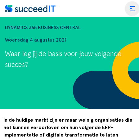
Ga naar de inhoud
tog
DYNAMICS 365 BUSINESS CENTRAL
Woensdag 4 augustus 2021
Waar leg jij de basis voor jouw volgende
ss Central
succes?
 Platform
Wat is 
rmance Scan
Wat is 
edIT Academy
Scanning
Dynami
rt
Blogs & Nieuws
Factuurverwerking
Apps vo
In de huidige markt zijn er maar weinig organisaties die
het kunnen veroorloven om hun volgende ERP-
merce
er SucceedIT
Webinars & Events
Transportorders
implementatie of digitale transformatie te laten