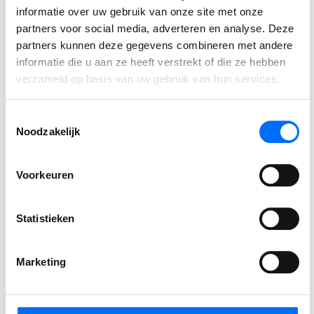
informatie over uw gebruik van onze site met onze
Auteur
partners voor social media, adverteren en analyse. Deze
partners kunnen deze gegevens combineren met andere
informatie die u aan ze heeft verstrekt of die ze hebben
MARLOES VELDKAMP
Lead Marketing
verzameld op basis van uw gebruik van hun services.
Toestemmingsselectie
⟵ Terug naar overzicht
Noodzakelijk
Voorkeuren
Gerelateerde berichten
Statistieken
Podcast
Marketing
SucceedIT Academy: hoe blijft kennis scherp