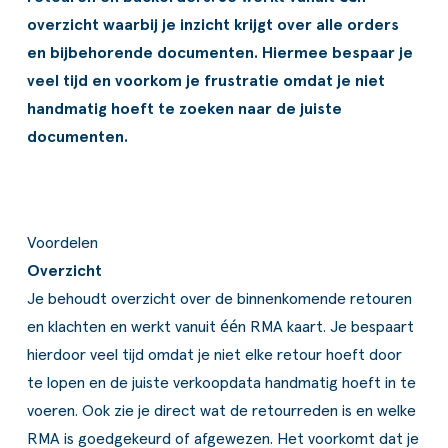
ldere aanpak
Downloads
Workflow
overzicht waarbij je inzicht krijgt over alle orders
en bijbehorende documenten. Hiermee bespaar je
ze klanten
Klantcases
Voorraad management & opt
veel tijd en voorkom je frustratie omdat je niet
s team
Business Central Trainingen
Documenten aanpassen
handmatig hoeft te zoeken naar de juiste
documenten.
ken bij SucceedIT
ze partners
ede doelen
Voordelen
Overzicht
Je behoudt overzicht over de binnenkomende retouren
en klachten en werkt vanuit één RMA kaart. Je bespaart
hierdoor veel tijd omdat je niet elke retour hoeft door
te lopen en de juiste verkoopdata handmatig hoeft in te
voeren. Ook zie je direct wat de retourreden is en welke
RMA is goedgekeurd of afgewezen. Het voorkomt dat je