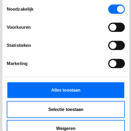
Toestemmingsselectie
Noodzakelijk
Podcast
SucceedIT Academy: hoe blijft kennis scherp
Voorkeuren
Wij spraken met Jim van De Bosrand, over de uitdagingen,
Statistieken
de keuzes en de resultaten van deze strategische stap naar
Business Central.
Marketing
LEES VERDER
Alles toestaan
Selectie toestaan
Weigeren