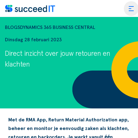
Ga naar de inhoud
tog
BLOGS
DYNAMICS 365 BUSINESS CENTRAL
Dinsdag 28 februari 2023
Direct inzicht over jouw retouren en
ss Central
klachten
 Platform
Wat is 
rmance Scan
Wat is 
edIT Academy
Scanning
Dynami
rt
Blogs & Nieuws
Factuurverwerking
Apps vo
Met de RMA App, Return Material Authorization app,
beheer en monitor je eenvoudig zaken als klachten,
merce
er SucceedIT
Webinars & Events
Transportorders
retouren en backorders.
Je werkt vanuit één