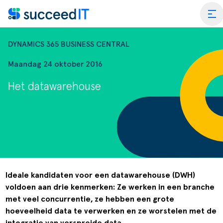
Ga naar de inhoud
tog
DYNAMICS 365 BUSINESS CENTRAL
Maandag 24 oktober 2016
Het datawarehouse
ss Central
 Platform
Wat is 
rmance Scan
Wat is 
edIT Academy
Scanning
Dynami
Ideale kandidaten voor een datawarehouse (DWH)
voldoen aan drie kenmerken: Ze werken in een branche
rt
Blogs & Nieuws
Factuurverwerking
Apps vo
met veel concurrentie, ze hebben een grote
merce
er SucceedIT
Webinars & Events
Transportorders
hoeveelheid data te verwerken en ze worstelen met de
integratie van verspreide data.