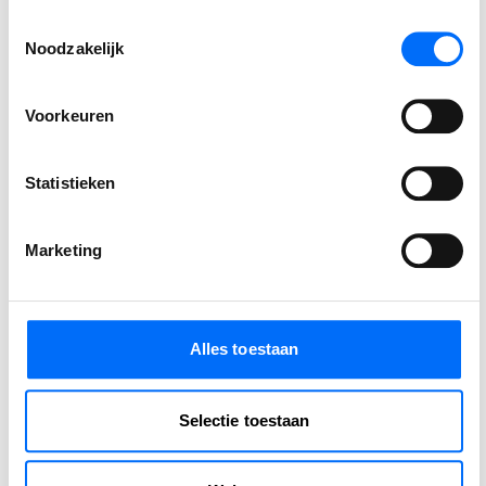
met strategische en branche specifieke wensen.
Toestemmingsselectie
Noodzakelijk
Deel bericht:
Voorkeuren
Statistieken
Auteur
Marketing
MARLOES VELDKAMP
Lead Marketing
Alles toestaan
⟵ Terug naar overzicht
Selectie toestaan