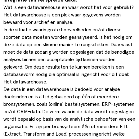
ldere aanpak
Downloads
Workflow
Wat is een datawarehouse en waar wordt het voor gebruikt?
Het datawarehouse is een plek waar gegevens worden
ze klanten
Klantcases
Voorraad management & opt
bewaard voor archief en analyse.
In de situatie waarin grote hoeveelheden en/of diverse
s team
Business Central Trainingen
Documenten aanpassen
soorten data moeten worden geanalyseerd, is het nodig om
deze data op een slimme manier te rangschikken. Daarnaast
ken bij SucceedIT
moet de data zodanig worden opgeslagen dat de benodigde
ze partners
analyses binnen een acceptabele tijd kunnen worden
geleverd. Om deze resultaten te kunnen bereiken is een
ede doelen
databasevorm nodig die optimaal is ingericht voor dit doel:
Het datawarehouse.
De data in een datawarehouse is bedoeld voor analyse
doeleinden en is altijd gebaseerd op één of meerdere
bronsystemen, zoals (online) bestelsystemen, ERP-systemen
en/of CRM-data. De vorm waarin de data wordt opgeslagen
wordt bepaald op basis van de analytische behoeften van een
organisatie. Er zijn per bronsysteem één of meerdere ETL
(Extract, Transform and Load) processen ingericht welke