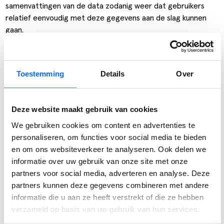
samenvattingen van de data zodanig weer dat gebruikers
relatief eenvoudig met deze gegevens aan de slag kunnen
gaan.
Met een goed ingericht datawarehouse wordt aan de
analytische of statistische behoeften van alle afdelingen van
een bedrijf voldaan.
Toestemming
Details
Over
BI voor Dynamics NAV
Voor Dynamics NAV zijn er inmiddels een aantal
datawarehouse oplossingen ontwikkeld. Een voorbeeld
Deze website maakt gebruik van cookies
hiervan is Jet Enterprise. Jet Enterprise wordt geleverd met
We gebruiken cookies om content en advertenties te
een aantal standaard cubes, die specifiek ingericht zijn voor
personaliseren, om functies voor social media te bieden
Dynamics NAV. Daarnaast is het mogelijk om met deze tool
en om ons websiteverkeer te analyseren. Ook delen we
het datawarehouse verder uit te breiden, van ETL tot OLAP
informatie over uw gebruik van onze site met onze
cube.
partners voor social media, adverteren en analyse. Deze
Daarnaast is het mogelijk om met deze tool het
partners kunnen deze gegevens combineren met andere
datawarehouse verder uit te breiden, van ETL tot OLAP
informatie die u aan ze heeft verstrekt of die ze hebben
cube. Hierdoor heeft de initiële implementatie van Jet
verzameld op basis van uw gebruik van hun services.
Enterprise een zeer korte doorlooptijd. Tegelijkertijd is de
organisatie in staat om het datawarehouse uit te breiden