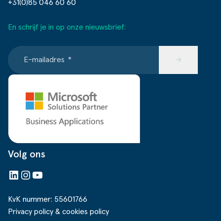
+31(0)85 046 60 60
En schrijf je in op onze nieuwsbrief:
E-mailadres
*
→
Volg ons
LinkedIn
Instagram
YouTube
KvK nummer: 55601766
Privacy policy & cookies policy