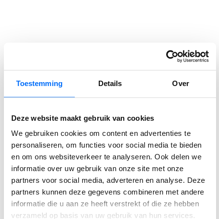
Podcast
SucceedIT Academy: hoe blijft kennis scherp
Wij spraken met Jim van De Bosrand, over de uitdagingen,
Toestemming
Details
Over
de keuzes en de resultaten van deze strategische stap naar
Business Central.
Deze website maakt gebruik van cookies
We gebruiken cookies om content en advertenties te
LEES VERDER
personaliseren, om functies voor social media te bieden
en om ons websiteverkeer te analyseren. Ook delen we
informatie over uw gebruik van onze site met onze
partners voor social media, adverteren en analyse. Deze
partners kunnen deze gegevens combineren met andere
informatie die u aan ze heeft verstrekt of die ze hebben
verzameld op basis van uw gebruik van hun services.