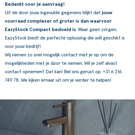
Bedankt voor je aanvraag!
ldere aanpak
Downloads
Workflow
Uit de door jouw ingevulde gegevens blijkt dat
jouw
ze klanten
Klantcases
Voorraad management & opt
voorraad complexer of groter is dan waarvoor
EazyStock Compact bedoeld is
. Maar geen zorgen,
s team
Business Central Trainingen
Documenten aanpassen
EazyStock biedt de perfecte oplossing die wél geschikt is
ken bij SucceedIT
voor jouw bedrijf!
Wij nemen zo snel mogelijk contact met je op om de
ze partners
mogelijkheden met je door te nemen. Wil je zelf alvast
ede doelen
contact opnemen? Dat kan! Bel ons gerust op:
+31 6 216
749 78.
We kijken ernaar uit om je verder te helpen!