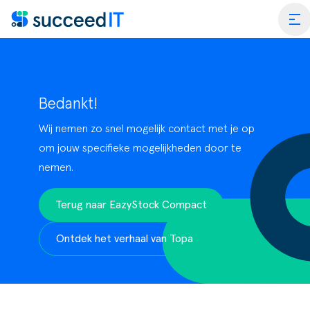
Ga naar de inhoud
tog
Bedankt!
Wij nemen zo snel mogelijk contact met je op
ss Central
om jouw specifieke mogelijkheden door te
nemen.
 Platform
Wat is 
rmance Scan
Wat is 
Terug naar EazyStock Compact
edIT Academy
Scanning
Dynami
Ontdek het verhaal van Topa
rt
Blogs & Nieuws
Factuurverwerking
Apps vo
merce
er SucceedIT
Webinars & Events
Transportorders