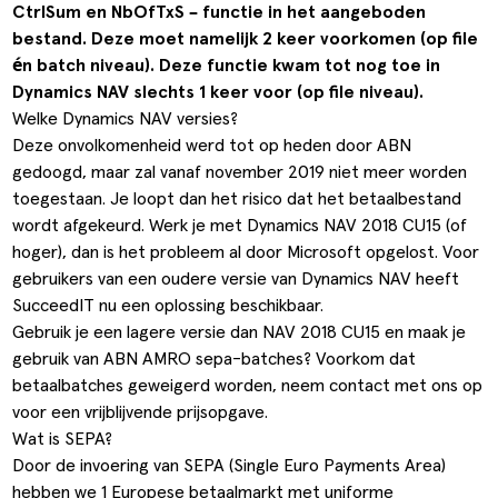
CtrlSum en NbOfTxS – functie in het aangeboden
ldere aanpak
Downloads
Workflow
bestand. Deze moet namelijk 2 keer voorkomen (op file
én batch niveau). Deze functie kwam tot nog toe in
ze klanten
Klantcases
Voorraad management & opt
Dynamics NAV slechts 1 keer voor (op file niveau).
s team
Business Central Trainingen
Documenten aanpassen
Welke Dynamics NAV versies?
Deze onvolkomenheid werd tot op heden door ABN
ken bij SucceedIT
gedoogd, maar zal vanaf november 2019 niet meer worden
toegestaan. Je loopt dan het risico dat het betaalbestand
ze partners
wordt afgekeurd. Werk je met Dynamics NAV 2018 CU15 (of
hoger), dan is het probleem al door Microsoft opgelost. Voor
ede doelen
gebruikers van een oudere versie van Dynamics NAV heeft
SucceedIT nu een oplossing beschikbaar.
Gebruik je een lagere versie dan NAV 2018 CU15 en maak je
gebruik van ABN AMRO sepa-batches? Voorkom dat
betaalbatches geweigerd worden, neem
contact
met ons op
voor een vrijblijvende prijsopgave.
Wat is SEPA?
Door de invoering van SEPA (Single Euro Payments Area)
hebben we 1 Europese betaalmarkt met uniforme