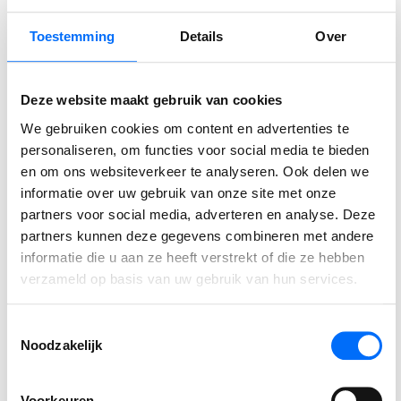
Business Central.
Toestemming
Details
Over
LEES VERDER
Deze website maakt gebruik van cookies
We gebruiken cookies om content en advertenties te
personaliseren, om functies voor social media te bieden
en om ons websiteverkeer te analyseren. Ook delen we
informatie over uw gebruik van onze site met onze
partners voor social media, adverteren en analyse. Deze
partners kunnen deze gegevens combineren met andere
informatie die u aan ze heeft verstrekt of die ze hebben
verzameld op basis van uw gebruik van hun services.
Ervaar zelf de kracht van
Business Central
Toestemmingsselectie
Noodzakelijk
Ontdek zelf hoe je processen stroomlijnt, sneller
werkt en meer grip krijgt. Start vandaag je gratis
trial en ervaar direct wat Business Central voor
Voorkeuren