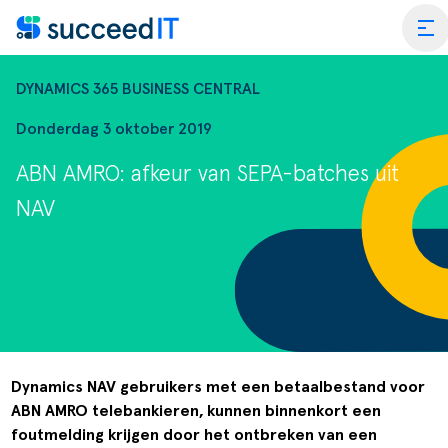
Ga naar de inhoud
tog
DYNAMICS 365 BUSINESS CENTRAL
Donderdag 3 oktober 2019
ABN AMRO: afkeur van SEPA-batches uit
ss Central
NAV
 Platform
Wat is 
rmance Scan
Wat is 
edIT Academy
Scanning
Dynami
rt
Blogs & Nieuws
Factuurverwerking
Apps vo
Dynamics NAV gebruikers met een betaalbestand voor
ABN AMRO telebankieren, kunnen binnenkort een
merce
er SucceedIT
Webinars & Events
Transportorders
foutmelding krijgen door het ontbreken van een