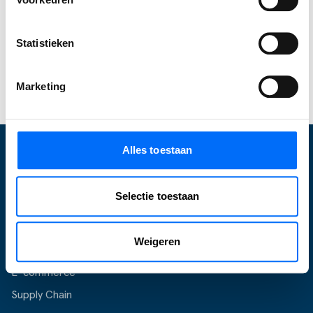
jouw bedrijf kan betekenen. Of
neem contact met
ons op
om jouw specifieke mogelijkheden te
Statistieken
bespreken!
Start jouw Business Central trial
Marketing
Alles toestaan
Wat wij doen
Selectie toestaan
Optimalisatie Business Central
Inrichten Business Central
Weigeren
Upgraden
E-commerce
Supply Chain