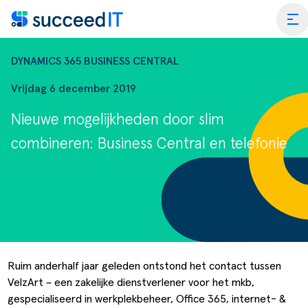
Ga naar de inhoud
tog
DYNAMICS 365 BUSINESS CENTRAL
Vrijdag 6 december 2019
Nieuwe mogelijkheden door slim
ss Central
combineren: Business Central en telefonie
 Platform
Wat is 
rmance Scan
Wat is 
edIT Academy
Scanning
Dynami
rt
Blogs & Nieuws
Factuurverwerking
Apps vo
Ruim anderhalf jaar geleden ontstond het contact tussen
VelzArt
– een zakelijke dienstverlener voor het mkb,
merce
er SucceedIT
Webinars & Events
Transportorders
gespecialiseerd in werkplekbeheer, Office 365, internet- &