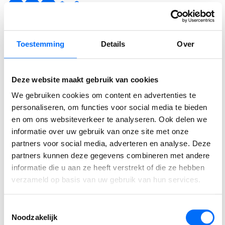
Auteur
Toestemming
Details
Over
MARLOES VELDKAMP
Lead Marketing
Deze website maakt gebruik van cookies
We gebruiken cookies om content en advertenties te
personaliseren, om functies voor social media te bieden
⟵ Terug naar overzicht
en om ons websiteverkeer te analyseren. Ook delen we
informatie over uw gebruik van onze site met onze
partners voor social media, adverteren en analyse. Deze
partners kunnen deze gegevens combineren met andere
informatie die u aan ze heeft verstrekt of die ze hebben
Gerelateerde berichten
verzameld op basis van uw gebruik van hun services.
Toestemmingsselectie
Podcast
Noodzakelijk
SucceedIT Academy: hoe blijft kennis scherp