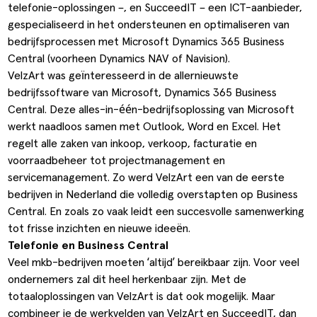
telefonie-oplossingen –, en SucceedIT – een ICT-aanbieder,
ldere aanpak
Downloads
Workflow
gespecialiseerd in het ondersteunen en optimaliseren van
bedrijfsprocessen met
Microsoft Dynamics 365 Business
ze klanten
Klantcases
Voorraad management & opt
Central
(voorheen Dynamics NAV of Navision).
s team
Business Central Trainingen
Documenten aanpassen
VelzArt was geïnteresseerd in de allernieuwste
bedrijfssoftware van Microsoft, Dynamics 365 Business
ken bij SucceedIT
Central. Deze alles-in-één-bedrijfsoplossing van Microsoft
werkt naadloos samen met Outlook, Word en Excel. Het
ze partners
regelt alle zaken van inkoop, verkoop, facturatie en
voorraadbeheer tot projectmanagement en
ede doelen
servicemanagement. Zo werd VelzArt een van de eerste
bedrijven in Nederland die volledig overstapten op Business
Central. En zoals zo vaak leidt een succesvolle samenwerking
tot frisse inzichten en nieuwe ideeën.
Telefonie en Business Central
Veel mkb-bedrijven moeten ‘altijd’ bereikbaar zijn. Voor veel
ondernemers zal dit heel herkenbaar zijn. Met de
totaaloplossingen van VelzArt is dat ook mogelijk. Maar
combineer je de werkvelden van VelzArt en SucceedIT, dan