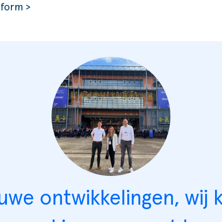
tform >
we ontwikkelingen, wij k