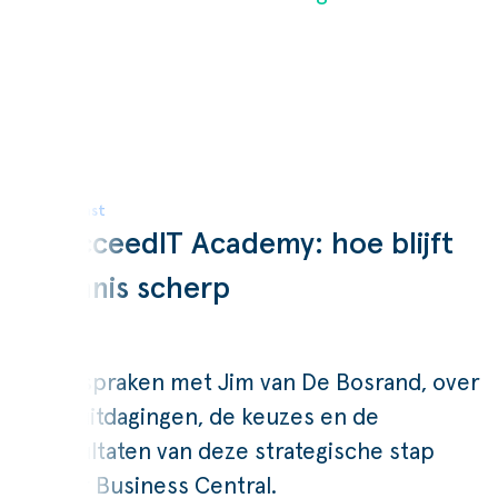
Podcast
SucceedIT Academy: hoe blijft
kennis scherp
Wij spraken met Jim van De Bosrand, over
de uitdagingen, de keuzes en de
resultaten van deze strategische stap
naar Business Central.