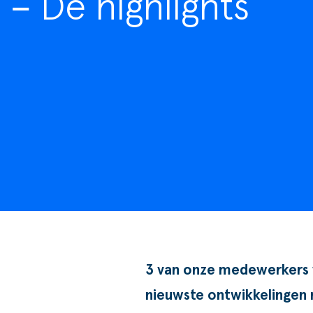
– De highlights
Goede doelen
3 van onze medewerkers w
nieuwste ontwikkelingen 