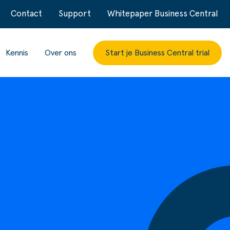
Contact
Support
Whitepaper Business Central
Kennis
Over ons
Start je Business Central trial