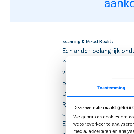
aanko
Scanning & Mixed Reality
Een ander belangrijk ond
mogelijkheden voor het s
verbeterd, waardoor het 
order toe te voegen.
Toestemming
Daarnaast worden de mog
Reality verder uitgebrei
Deze website maakt gebruik
Co-pilot
We gebruiken cookies om cont
Een vierde hoogtepunt bet
websiteverkeer te analyseren
media, adverteren en analys