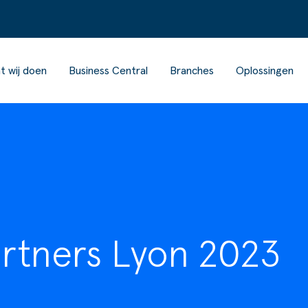
t wij doen
Business Central
Branches
Oplossingen
artners Lyon 2023