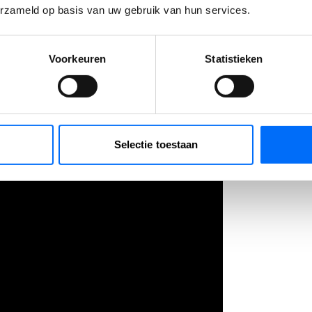
ngen, de Co-pilot. Denk aan de integratie van e
erzameld op basis van uw gebruik van hun services.
isch verwerken van e-mails en genereren van v
Voorkeuren
Statistieken
 eerste grote verbeteringen al te zien zijn in d
Selectie toestaan