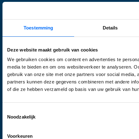
Inrichten Business Central
Upgraden
E-commerce
Toestemming
Details
Supply Chain
Support
Deze website maakt gebruik van cookies
Business Central
We gebruiken cookies om content en advertenties te personal
media te bieden en om ons websiteverkeer te analyseren. Oo
Microsoft Dynamics 365
gebruik van onze site met onze partners voor social media,
Microsoft Dynamics 365 Business Central
partners kunnen deze gegevens combineren met andere inform
Van Dynamics NAV naar Business Central
of die ze hebben verzameld op basis van uw gebruik van hun
Business Central Apps
Toestemmingsselectie
Oplossingen
Noodzakelijk
Scanning
Voorkeuren
Factuurverwerking