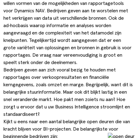
willen vormen van de mogelijkheden van rapportagetools
kflow
voor Dynamics NAV. Bedrijven geven aan te worstelen met
het verkrijgen van data uit verschillende bronnen. Ook de
rraad management & optimalisatie
ad‑hocbasis waarop informatie en analyses worden
ngen
umenten aanpassen
aangevraagd en de complexiteit van het datamodel zijn
knelpunten. Tegelijkertijd wordt aangegeven dat er een
grote variëteit van oplossingen en bronnen in gebruik is voor
rapportages. De vraag naar vereenvoudiging is groot en
speelt sterk onder de deelnemers.
Bedrijven geven aan zich vooral bezig te houden met
rapportages over verkoopresultaten en financiële
kerngegevens, zoals omzet en marge. Begrijpelijk, want dit is
belangrijke stuurinformatie. Maar ook dit blijkt lastig in een
snel veranderde markt. Hoe pakt men zoiets nu aan? Hoe
zorgt u ervoor dat u uw Business Intelligence stroomlijnt en
standaardiseert?
Kijkt u eens naar een aantal belangrijke open deuren die van
kracht blijven voor BI-projecten. De belangrijkste voor
beginnende bedrijven zijn: