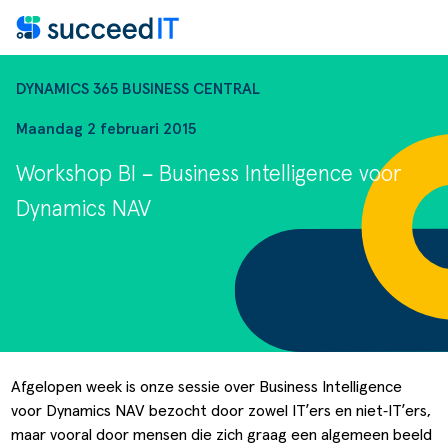
Ga naar de inhoud
DYNAMICS 365 BUSINESS CENTRAL
Maandag 2 februari 2015
Workshop BI – Business Intelligence voor
Dynamics NAV
Wat is Microsoft Dynamics 365
Wat is Microsoft Dynamics 365 Business
nning
Dynamics NAV
tuurverwerking
Apps voor Business Central
Afgelopen week is onze sessie over Business Intelligence
voor Dynamics NAV bezocht door zowel IT’ers en niet‑IT’ers,
nsportorders
maar vooral door mensen die zich graag een algemeen beeld