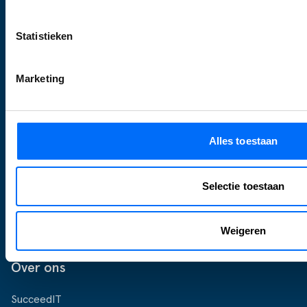
Transportorders
Statistieken
Workflow
Documenten aanpassen
Marketing
Voorraad management & optimalisatie
EazyStock Compact
Aanpak
Alles toestaan
Kennismaken
Analyse
Selectie toestaan
Roadmap
Inrichting
Weigeren
Livegang
Over ons
SucceedIT