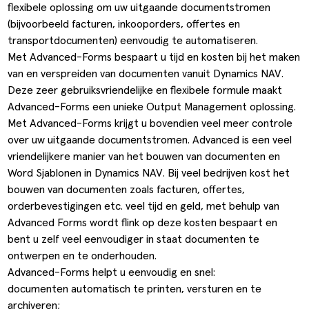
flexibele oplossing om uw uitgaande documentstromen
ldere aanpak
Downloads
Workflow
(bijvoorbeeld facturen, inkooporders, offertes en
transportdocumenten) eenvoudig te automatiseren.
ze klanten
Klantcases
Voorraad management & opt
Met Advanced-Forms bespaart u tijd en kosten bij het maken
s team
Business Central Trainingen
Documenten aanpassen
van en verspreiden van documenten vanuit Dynamics NAV.
Deze zeer gebruiksvriendelijke en flexibele formule maakt
ken bij SucceedIT
Advanced-Forms een unieke Output Management oplossing.
Met Advanced-Forms krijgt u bovendien veel meer controle
ze partners
over uw uitgaande documentstromen. Advanced is een veel
vriendelijkere manier van het bouwen van documenten en
ede doelen
Word Sjablonen in Dynamics NAV. Bij veel bedrijven kost het
bouwen van documenten zoals facturen, offertes,
orderbevestigingen etc. veel tijd en geld, met behulp van
Advanced Forms wordt flink op deze kosten bespaart en
bent u zelf veel eenvoudiger in staat documenten te
ontwerpen en te onderhouden.
Advanced-Forms helpt u eenvoudig en snel:
documenten automatisch te printen, versturen en te
archiveren;