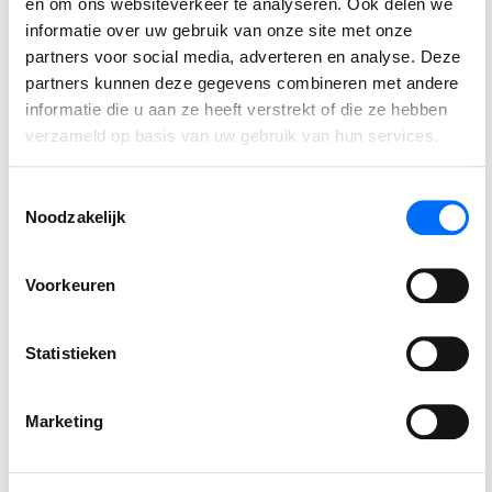
en om ons websiteverkeer te analyseren. Ook delen we
informatie over uw gebruik van onze site met onze
Wij spraken met Jim van De Bosrand, over de uitdagingen,
partners voor social media, adverteren en analyse. Deze
de keuzes en de resultaten van deze strategische stap naar
partners kunnen deze gegevens combineren met andere
Business Central.
informatie die u aan ze heeft verstrekt of die ze hebben
verzameld op basis van uw gebruik van hun services.
LEES VERDER
Toestemmingsselectie
Noodzakelijk
Voorkeuren
Statistieken
Marketing
Ervaar zelf de kracht van
Business Central