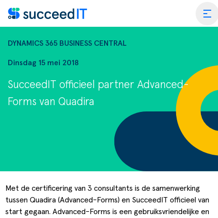
Ga naar de inhoud
tog
DYNAMICS 365 BUSINESS CENTRAL
Dinsdag 15 mei 2018
SucceedIT officieel partner Advanced-
ss Central
Forms van Quadira
 Platform
Wat is 
rmance Scan
Wat is 
edIT Academy
Scanning
Dynami
rt
Blogs & Nieuws
Factuurverwerking
Apps vo
Met de certificering van 3 consultants is de samenwerking
tussen Quadira (Advanced-Forms) en SucceedIT officieel van
merce
er SucceedIT
Webinars & Events
Transportorders
start gegaan. Advanced-Forms is een gebruiksvriendelijke en