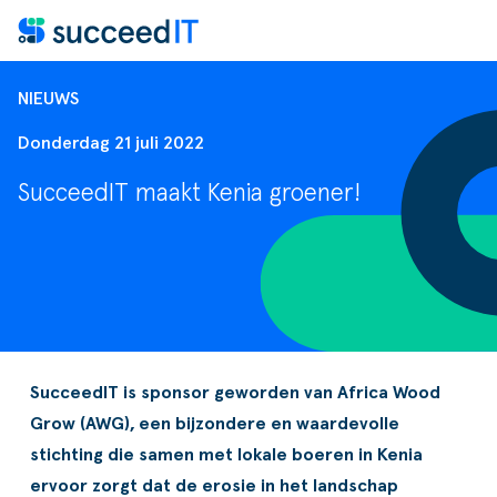
Ga naar de inhoud
NIEUWS
Donderdag 21 juli 2022
SucceedIT maakt Kenia groener!
Wat is Microsoft Dynamics 365
Wat is Microsoft Dynamics 365
Scanning
Dynamics NAV
SucceedIT is sponsor geworden van Africa Wood
s
Factuurverwerking
Apps voor Business Central
Grow (AWG), een bijzondere en waardevolle
stichting die samen met lokale boeren in Kenia
ents
Transportorders
ervoor zorgt dat de erosie in het landschap