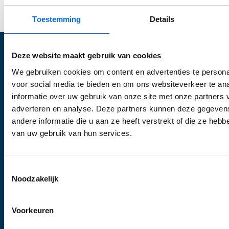
Start jouw Business Central trial
Toestemming
Details
Deze website maakt gebruik van cookies
Wat wij doen
We gebruiken cookies om content en advertenties te persona
voor social media te bieden en om ons websiteverkeer te an
Optimalisatie Business Central
informatie over uw gebruik van onze site met onze partners 
Inrichten Business Central
adverteren en analyse. Deze partners kunnen deze gegeve
andere informatie die u aan ze heeft verstrekt of die ze heb
Upgraden
van uw gebruik van hun services.
E-commerce
Supply Chain
Toestemmingsselectie
Support
Noodzakelijk
Business Central
Voorkeuren
Microsoft Dynamics 365
Microsoft Dynamics 365 Business Central