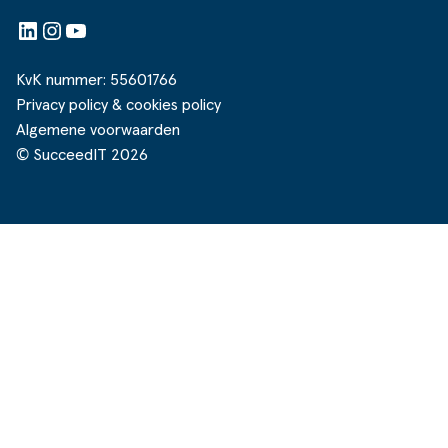
LinkedIn
Instagram
YouTube
KvK nummer: 55601766
Privacy policy & cookies policy
Algemene voorwaarden
© SucceedIT 2026