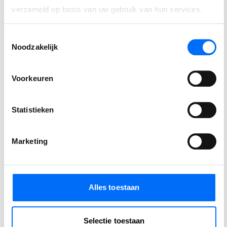
verzameld op basis van uw gebruik van hun services.
Toestemmingsselectie
Noodzakelijk
Gerelateerde berichten
Voorkeuren
Podcast
SucceedIT Academy: hoe blijft kennis scherp
Statistieken
Wij spraken met Jim van De Bosrand, over de uitdagingen,
Marketing
de keuzes en de resultaten van deze strategische stap naar
Business Central.
Alles toestaan
LEES VERDER
Selectie toestaan