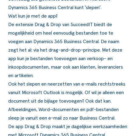
ldere aanpak
Downloads
Workflow
Dynamics 365 Business Central kunt ‘slepen’.
Wat kun je met de app?
ze klanten
Klantcases
Voorraad management & opt
De extensie Drag & Drop van SucceedIT biedt de
s team
Business Central Trainingen
Documenten aanpassen
mogelijkheid om heel eenvoudig bestanden toe te
voegen aan Dynamics 365 Business Central. De naam
ken bij SucceedIT
zegt het al: via het drag-and-drop-principe. Met deze
ze partners
app kun je bestanden toevoegen aan verkoop- en
inkoopdocumenten, maar ook aan klanten, leveranciers
ede doelen
en artikelen.
Ook het slepen en neerzetten van e-mails rechtstreeks
vanuit Microsoft Outlook is mogelijk. Of wil je alleen een
document uit de bijlage toevoegen? Ook dat kan.
Afbeeldingen, Word-documenten en pdf-bestanden
sleep je vanuit een e-mail zo naar Business Central.
De app Drag & Drop maakt je dagelijkse werkzaamheden
met Microsoft Dynamics 365 Business Central