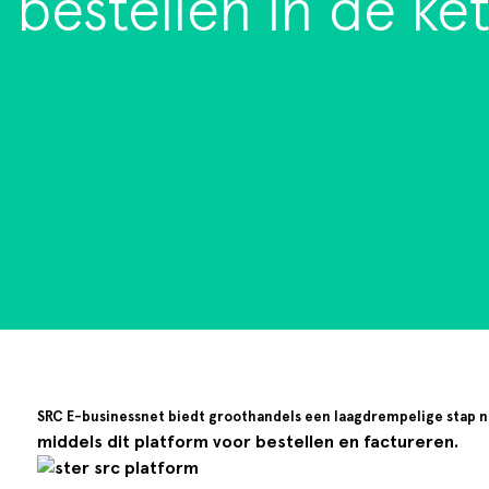
bestellen in de ke
Goede doelen
SRC E-businessnet
biedt groothandels een laagdrempelige stap na
middels dit platform voor bestellen en factureren.