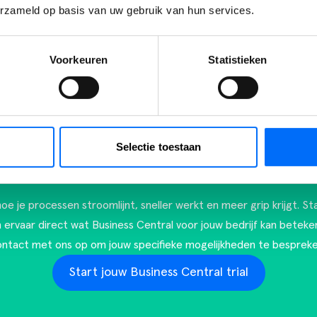
erzameld op basis van uw gebruik van hun services.
Voorkeuren
Statistieken
Selectie toestaan
 de kracht van Busi
oe je processen stroomlijnt, sneller werkt en meer grip krijgt. St
en ervaar direct wat Business Central voor jouw bedrijf kan beteke
ontact met ons op
om jouw specifieke mogelijkheden te bespreke
Start jouw Business Central trial