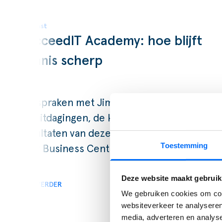
Podcast
SucceedIT Academy: hoe blijft
kennis scherp
Wij spraken met Jim van De Bosrand, over
de uitdagingen, de keuzes en de
resultaten van deze strategische stap
Toestemming
naar Business Central.
Deze website maakt gebruik
LEES VERDER
We gebruiken cookies om cont
websiteverkeer te analyseren
media, adverteren en analys