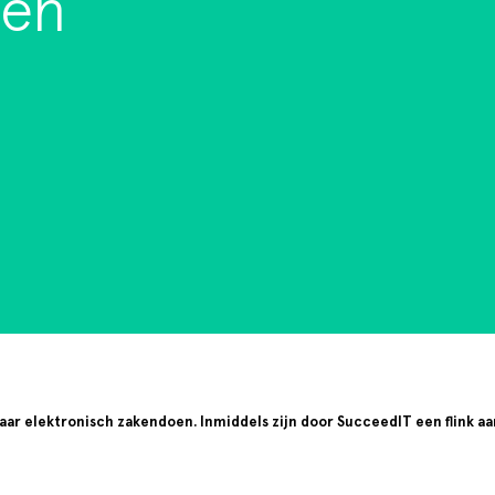
ten
ar elektronisch zakendoen. Inmiddels zijn door SucceedIT een flink a