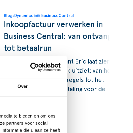
Blogs
Dynamics 365 Business Central
Inkoopfactuur verwerken in
Business Central: van ontvangst
tot betaalrun
Onze Finance Consultant Eric laat zien
hoe dat er in de praktijk uitziet: van het
ophalen van ontvangstregels tot het
Over
klaarzetten van een betaling voor de
bank.
LEES VERDER
 media te bieden en om ons
ze partners voor social
nformatie die u aan ze heeft