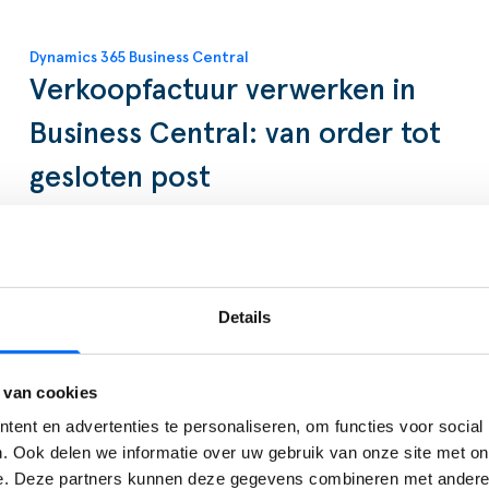
Dynamics 365 Business Central
Verkoopfactuur verwerken in
Business Central: van order tot
gesloten post
In deze blog lees je hoe hoe je een
verkoopfactuur verwerkt en hoe je
daarna het klantdossier bijhoudt, van
Details
journaalpost tot gesloten betaling.
 van cookies
LEES VERDER
ent en advertenties te personaliseren, om functies voor social
. Ook delen we informatie over uw gebruik van onze site met on
e. Deze partners kunnen deze gegevens combineren met andere i