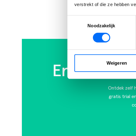
verstrekt of die ze hebben v
Toestemmingsselectie
Noodzakelijk
Weigeren
Ervaar zelf
Ontdek zelf h
gratis trial 
c