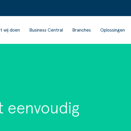
t wij doen
Business Central
Branches
Oplossingen
t eenvoudig