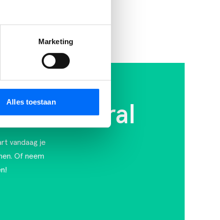
Marketing
Alles toestaan
ness Central
art vandaag je
nen. Of
neem
n!