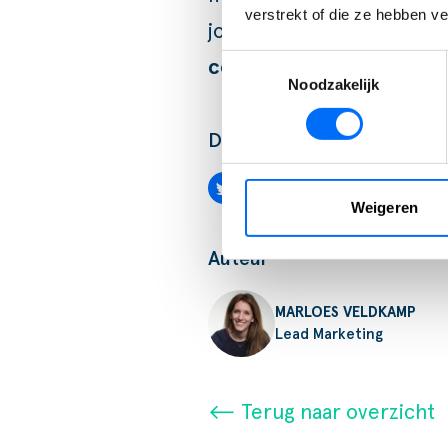
verstrekt of die ze hebben v
jouw bedrijf vooroploop
Toestemmingsselectie
contact
met ons op!
Noodzakelijk
Deel bericht:
Weigeren
Auteur
MARLOES VELDKAMP
Lead Marketing
⟵ Terug naar overzicht