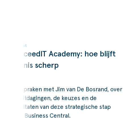
Podcast
SucceedIT Academy: hoe blijft
kennis scherp
Wij spraken met Jim van De Bosrand, over
de uitdagingen, de keuzes en de
resultaten van deze strategische stap
naar Business Central.