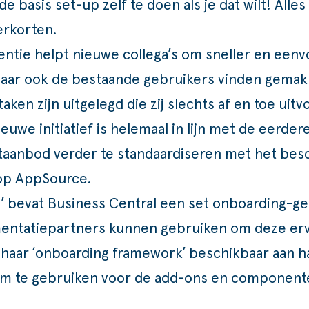
e basis set-up zelf te doen als je dat wilt! Alle
verkorten.
entie helpt nieuwe collega’s om sneller en eenv
aar ook de bestaande gebruikers vinden gemakk
taken zijn uitgelegd die zij slechts af en toe uitv
ieuwe initiatief is helemaal in lijn met de eerdere
taanbod verder te standaardiseren met het bes
 op
AppSource
.
1’ bevat Business Central een set onboarding-ge
ntatiepartners kunnen gebruiken om deze erv
t haar ‘onboarding framework’ beschikbaar aan h
 te gebruiken voor de add-ons en componenten 