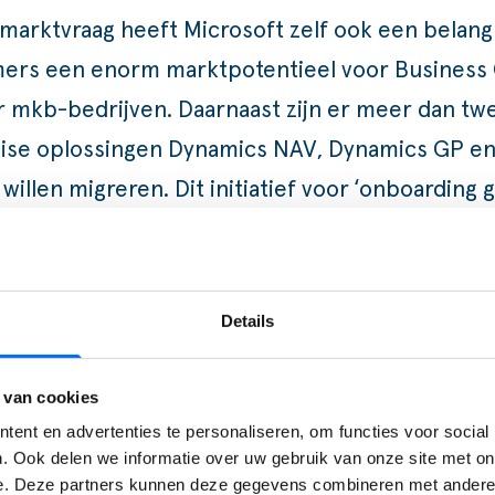
arktvraag heeft Microsoft zelf ook een belang 
mers een enorm marktpotentieel voor Business 
r mkb-bedrijven. Daarnaast zijn er meer dan t
mise oplossingen Dynamics NAV, Dynamics GP en
willen migreren. Dit initiatief voor ‘onboarding
rij voor verdere groei.
usiness Central
is hét ERP-softwarepakket in d
Details
matische updates, flexibele uitbreidingsmogelij
mentaties en toegang tot de AppSource is jouw b
 van cookies
ent en advertenties te personaliseren, om functies voor social
P software is vaak eenvoudiger dan je denkt. 
. Ook delen we informatie over uw gebruik van onze site met on
e. Deze partners kunnen deze gegevens combineren met andere i
n jouw bedrijf leuker en makkelijker te maken.