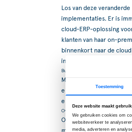
Los van deze veranderde m
implementaties. Er is im
cloud-ERP-oplossing voo
klanten van haar on-pre
binnenkort naar de cloud 
implementatiecapaciteit v
Business Central
Microsoft Dynamics 365 B
Toestemming
en kleinbedrijf. Met auto
en betaalbare cloud-imple
Deze website maakt gebruik
Overstappen
We gebruiken cookies om cont
Overstappen op andere ER
websiteverkeer te analyseren
media, adverteren en analys
maatwerk en het werken i