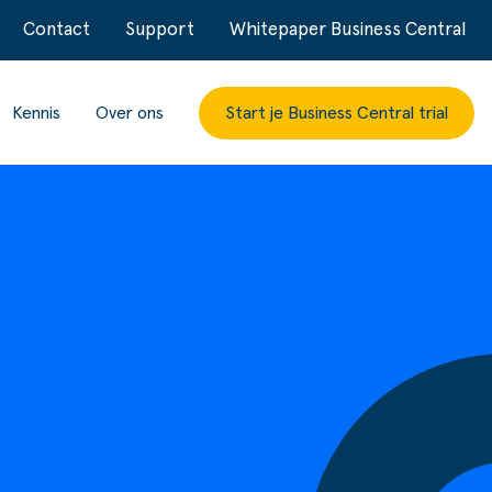
Contact
Support
Whitepaper Business Central
Kennis
Over ons
Start je Business Central trial