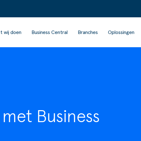
t wij doen
Business Central
Branches
Oplossingen
 met Business