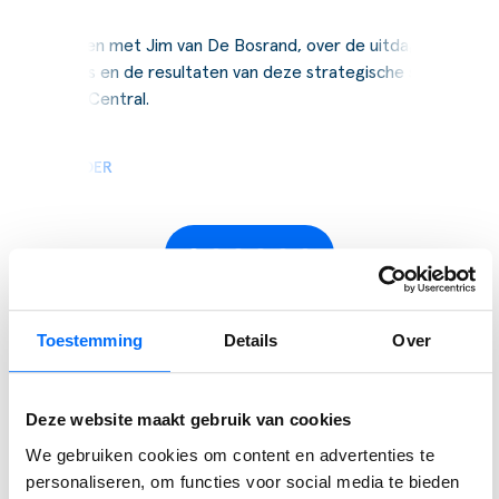
Wij spraken met Jim van De Bosrand, over de uitdagingen,
de keuzes en de resultaten van deze strategische stap naar
Business Central.
LEES VERDER
Toestemming
Details
Over
Deze website maakt gebruik van cookies
Ervaar zelf de kracht van
We gebruiken cookies om content en advertenties te
personaliseren, om functies voor social media te bieden
Business Central