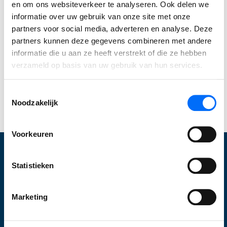
en om ons websiteverkeer te analyseren. Ook delen we
Ontdek zelf hoe je processen stroomlijnt, sneller
informatie over uw gebruik van onze site met onze
werkt en meer grip krijgt. Start vandaag je gratis
partners voor social media, adverteren en analyse. Deze
partners kunnen deze gegevens combineren met andere
trial en ervaar direct wat Business Central voor
informatie die u aan ze heeft verstrekt of die ze hebben
jouw bedrijf kan betekenen. Of
neem contact met
verzameld op basis van uw gebruik van hun services.
ons op
om jouw specifieke mogelijkheden te
bespreken!
Toestemmingsselectie
Start jouw Business Central trial
Noodzakelijk
Voorkeuren
Statistieken
Wat wij doen
Optimalisatie Business Central
Marketing
Inrichten Business Central
Upgraden