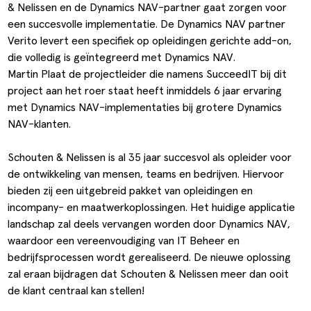
& Nelissen en de Dynamics NAV-partner gaat zorgen voor
ldere aanpak
Downloads
Workflow
een succesvolle implementatie. De Dynamics NAV partner
Verito levert een specifiek op opleidingen gerichte add-on,
ze klanten
Klantcases
Voorraad management & opt
die volledig is geïntegreerd met Dynamics NAV.
s team
Business Central Trainingen
Documenten aanpassen
Martin Plaat de projectleider die namens SucceedIT bij dit
project aan het roer staat heeft inmiddels 6 jaar ervaring
ken bij SucceedIT
met Dynamics NAV-implementaties bij grotere Dynamics
NAV-klanten.
ze partners
Schouten & Nelissen is al 35 jaar succesvol als opleider voor
ede doelen
de ontwikkeling van mensen, teams en bedrijven. Hiervoor
bieden zij een uitgebreid pakket van opleidingen en
incompany- en maatwerkoplossingen. Het huidige applicatie
landschap zal deels vervangen worden door Dynamics NAV,
waardoor een vereenvoudiging van IT Beheer en
bedrijfsprocessen wordt gerealiseerd. De nieuwe oplossing
zal eraan bijdragen dat Schouten & Nelissen meer dan ooit
de klant centraal kan stellen!