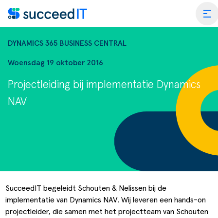
Ga naar de inhoud
tog
DYNAMICS 365 BUSINESS CENTRAL
Woensdag 19 oktober 2016
Projectleiding bij implementatie Dynamics
ss Central
NAV
 Platform
Wat is 
rmance Scan
Wat is 
edIT Academy
Scanning
Dynami
rt
Blogs & Nieuws
Factuurverwerking
Apps vo
SucceedIT begeleidt Schouten & Nelissen bij de
implementatie van Dynamics NAV. Wij leveren een hands-on
merce
er SucceedIT
Webinars & Events
Transportorders
projectleider, die samen met het projectteam van Schouten