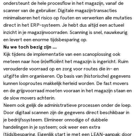
ondersteunt de hele procesflow in het magazijn, vanaf de
ldere aanpak
Downloads
Workflow
scanner van de gebruiker. Digitale magazijntransacties
minimaliseren het risico op fouten en verwerken alle mutaties
ze klanten
Klantcases
Voorraad management & opt
direct in het ERP-systeem. Je hebt dus altijd een actueel
s team
Business Central Trainingen
Documenten aanpassen
inzicht in je magazijnvoorraden. Scanning is snel, nauwkeurig
en levert een enorme tijdsbesparing op.
ken bij SucceedIT
Nu we toch bezig zijn …
Kijk tijdens de implementatie van een scanoplossing ook
ze partners
meteen naar hoe (in)efficiënt het magazijn is ingericht. Ruim
verouderde voorraad op en zorg voor routes die in- en
ede doelen
uitgifte slim organiseren. Op basis van (historische) gegevens
kunnen looproutes makkelijk herleid worden. De fast movers
en de grijpvoorraad moeten vooraan in het magazijn staan en
de slow movers achterin.
Neem ook gelijk de administratieve processen onder de loep.
Door digitaal scannen zijn de gegevens direct beschikbaar in
je bedrijfssysteem. Elimineer onnodige of dubbele
handelingen in je systeem; ook weer een extra
(tijds)besparing. Eigenlijk start je met een
LEAN-aanpak
: door