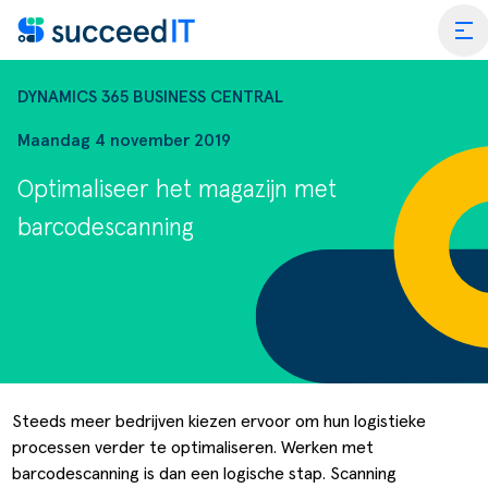
Ga naar de inhoud
tog
DYNAMICS 365 BUSINESS CENTRAL
Maandag 4 november 2019
Optimaliseer het magazijn met
ss Central
barcodescanning
 Platform
Wat is 
rmance Scan
Wat is 
edIT Academy
Scanning
Dynami
rt
Blogs & Nieuws
Factuurverwerking
Apps vo
Steeds meer bedrijven kiezen ervoor om hun logistieke
processen verder te optimaliseren. Werken met
merce
er SucceedIT
Webinars & Events
Transportorders
barcodescanning is dan een logische stap. Scanning