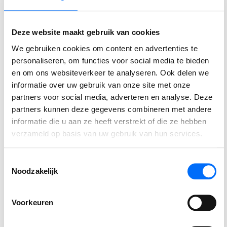
⟵ Terug naar overzicht
Deze website maakt gebruik van cookies
We gebruiken cookies om content en advertenties te
personaliseren, om functies voor social media te bieden
en om ons websiteverkeer te analyseren. Ook delen we
Gerelateerde berichten
informatie over uw gebruik van onze site met onze
partners voor social media, adverteren en analyse. Deze
partners kunnen deze gegevens combineren met andere
Podcast
informatie die u aan ze heeft verstrekt of die ze hebben
SucceedIT Academy: hoe blijft kennis scherp
verzameld op basis van uw gebruik van hun services.
Wij spraken met Jim van De Bosrand, over de uitdagingen,
Toestemmingsselectie
de keuzes en de resultaten van deze strategische stap naar
Noodzakelijk
Business Central.
Voorkeuren
LEES VERDER