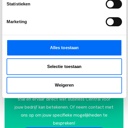
Statistieken
Marketing
Alles toestaan
Ervaar zelf de kracht van
Selectie toestaan
Business Central
Ontdek zelf hoe je processen stroomlijnt, sneller
Weigeren
werkt en meer grip krijgt. Start vandaag je gratis
trial en ervaar direct wat Business Central voor
jouw bedrijf kan betekenen. Of
neem contact met
ons op
om jouw specifieke mogelijkheden te
bespreken!