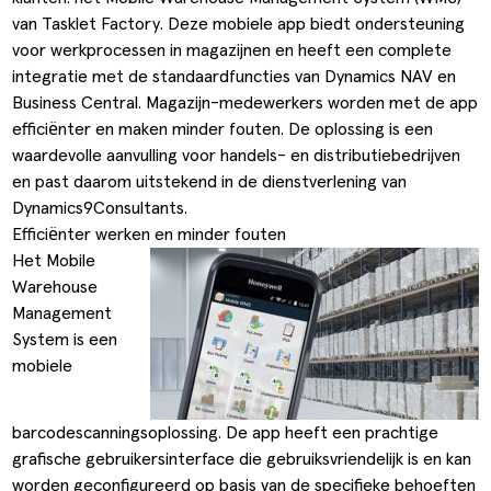
ldere aanpak
Downloads
Workflow
van Tasklet Factory. Deze mobiele app biedt ondersteuning
voor werkprocessen in magazijnen en heeft een complete
ze klanten
Klantcases
Voorraad management & opt
integratie met de standaardfuncties van Dynamics NAV en
Business Central
. Magazijn-medewerkers worden met de app
s team
Business Central Trainingen
Documenten aanpassen
efficiënter en maken minder fouten. De oplossing is een
waardevolle aanvulling voor handels- en distributiebedrijven
ken bij SucceedIT
en past daarom uitstekend in de dienstverlening van
ze partners
Dynamics9Consultants.
Efficiënter werken en minder fouten
ede doelen
Het Mobile
Warehouse
Management
System is een
mobiele
barcodescanningsoplossing. De app heeft een prachtige
grafische gebruikersinterface die gebruiksvriendelijk is en kan
worden geconfigureerd op basis van de specifieke behoeften