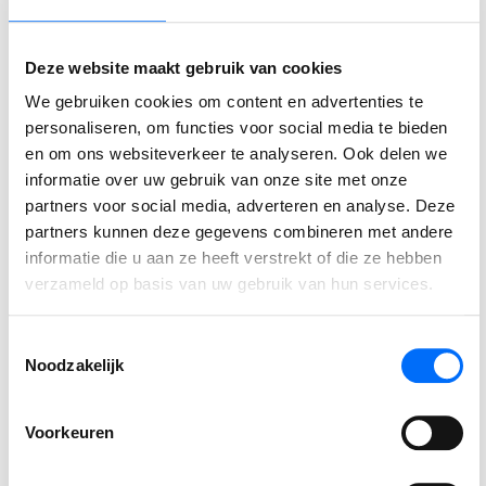
⟵ Terug naar overzicht
Deze website maakt gebruik van cookies
We gebruiken cookies om content en advertenties te
personaliseren, om functies voor social media te bieden
en om ons websiteverkeer te analyseren. Ook delen we
Gerelateerde berichten
informatie over uw gebruik van onze site met onze
partners voor social media, adverteren en analyse. Deze
partners kunnen deze gegevens combineren met andere
Podcast
informatie die u aan ze heeft verstrekt of die ze hebben
SucceedIT Academy: hoe blijft kennis scherp
verzameld op basis van uw gebruik van hun services.
Wij spraken met Jim van De Bosrand, over de uitdagingen,
Toestemmingsselectie
de keuzes en de resultaten van deze strategische stap naar
Noodzakelijk
Business Central.
Voorkeuren
LEES VERDER