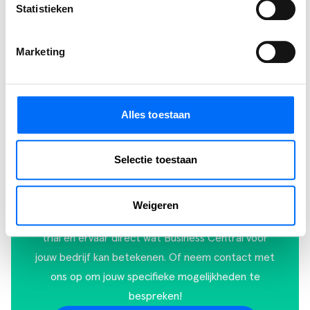
Statistieken
Marketing
Alles toestaan
Ervaar zelf de kracht van
Selectie toestaan
Business Central
Ontdek zelf hoe je processen stroomlijnt, sneller
Weigeren
werkt en meer grip krijgt. Start vandaag je gratis
trial en ervaar direct wat Business Central voor
jouw bedrijf kan betekenen. Of
neem contact met
ons op
om jouw specifieke mogelijkheden te
bespreken!