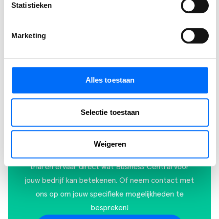
Statistieken
Marketing
Alles toestaan
Ervaar zelf de kracht van
Selectie toestaan
Business Central
Ontdek zelf hoe je processen stroomlijnt, sneller
Weigeren
werkt en meer grip krijgt. Start vandaag je gratis
trial en ervaar direct wat Business Central voor
jouw bedrijf kan betekenen. Of
neem contact met
ons op
om jouw specifieke mogelijkheden te
bespreken!