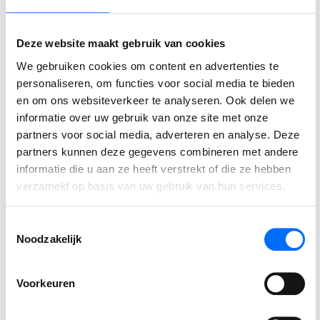
⟵ Terug naar overzicht
Deze website maakt gebruik van cookies
We gebruiken cookies om content en advertenties te
personaliseren, om functies voor social media te bieden
en om ons websiteverkeer te analyseren. Ook delen we
Gerelateerde berichten
informatie over uw gebruik van onze site met onze
partners voor social media, adverteren en analyse. Deze
partners kunnen deze gegevens combineren met andere
Podcast
informatie die u aan ze heeft verstrekt of die ze hebben
SucceedIT Academy: hoe blijft kennis scherp
verzameld op basis van uw gebruik van hun services.
Wij spraken met Jim van De Bosrand, over de uitdagingen,
Toestemmingsselectie
de keuzes en de resultaten van deze strategische stap naar
Noodzakelijk
Business Central.
Voorkeuren
LEES VERDER