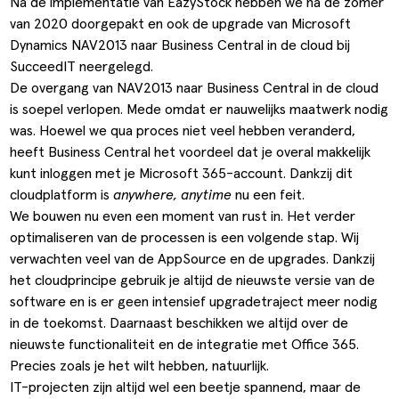
Na de implementatie van EazyStock hebben we na de zomer
van 2020 doorgepakt en ook de upgrade van Microsoft
Dynamics NAV2013 naar Business Central in de cloud bij
SucceedIT neergelegd.
De overgang van NAV2013 naar Business Central in de cloud
is soepel verlopen. Mede omdat er nauwelijks maatwerk nodig
was. Hoewel we qua proces niet veel hebben veranderd,
heeft Business Central het voordeel dat je overal makkelijk
kunt inloggen met je Microsoft 365-account. Dankzij dit
cloudplatform is
anywhere, anytime
nu een feit.
We bouwen nu even een moment van rust in. Het verder
optimaliseren van de processen is een volgende stap. Wij
verwachten veel van de AppSource en de upgrades. Dankzij
het cloudprincipe gebruik je altijd de nieuwste versie van de
software en is er geen intensief upgradetraject meer nodig
in de toekomst. Daarnaast beschikken we altijd over de
nieuwste functionaliteit en de integratie met Office 365.
Precies zoals je het wilt hebben, natuurlijk.
IT-projecten zijn altijd wel een beetje spannend, maar de