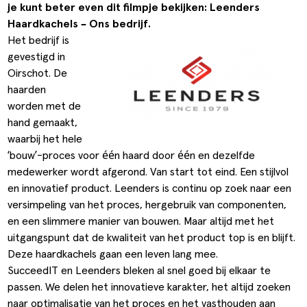
je kunt beter even dit filmpje bekijken:
Leenders
ldere aanpak
Downloads
Workflow
Haardkachels – Ons bedrijf
.
Het bedrijf is
ze klanten
Klantcases
Voorraad management & opt
gevestigd in
s team
Business Central Trainingen
Documenten aanpassen
Oirschot. De
haarden
ken bij SucceedIT
worden met de
hand gemaakt,
ze partners
waarbij het hele
‘bouw’-proces voor één haard door één en dezelfde
ede doelen
medewerker wordt afgerond. Van start tot eind. Een stijlvol
en innovatief product. Leenders is continu op zoek naar een
versimpeling van het proces, hergebruik van componenten,
en een slimmere manier van bouwen. Maar altijd met het
uitgangspunt dat de kwaliteit van het product top is en blijft.
Deze haardkachels gaan een leven lang mee.
SucceedIT en Leenders bleken al snel goed bij elkaar te
passen. We delen het innovatieve karakter, het altijd zoeken
naar optimalisatie van het proces en het vasthouden aan