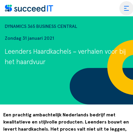
Ga naar de inhoud
tog
DYNAMICS 365 BUSINESS CENTRAL
Zondag 31 januari 2021
Leenders Haardkachels – verhalen voor bij
ss Central
het haardvuur
 Platform
Wat is 
rmance Scan
Wat is 
edIT Academy
Scanning
Dynami
rt
Blogs & Nieuws
Factuurverwerking
Apps vo
Een prachtig ambachtelijk Nederlands bedrijf met
kwalitatieve en stijlvolle producten. Leenders bouwt en
merce
er SucceedIT
Webinars & Events
Transportorders
levert haardkachels. Het proces valt niet uit te leggen,