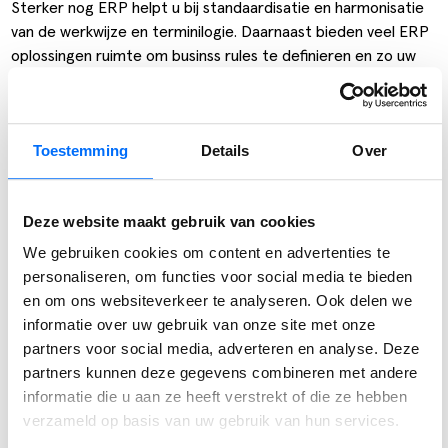
Sterker nog ERP helpt u bij standaardisatie en harmonisatie
van de werkwijze en terminilogie. Daarnaast bieden veel ERP
oplossingen ruimte om businss rules te definieren en zo uw
processen volgens de lean principes in te richten. Een goed
stukje aanvullend software voor forecasting of
voorraadoptimalisatie helpt u verder overproductie en
Toestemming
Details
Over
voorraadniveaus te reduceren.
Deze website maakt gebruik van cookies
Deel bericht:
We gebruiken cookies om content en advertenties te
personaliseren, om functies voor social media te bieden
en om ons websiteverkeer te analyseren. Ook delen we
informatie over uw gebruik van onze site met onze
partners voor social media, adverteren en analyse. Deze
⟵ Terug naar overzicht
partners kunnen deze gegevens combineren met andere
informatie die u aan ze heeft verstrekt of die ze hebben
verzameld op basis van uw gebruik van hun services.