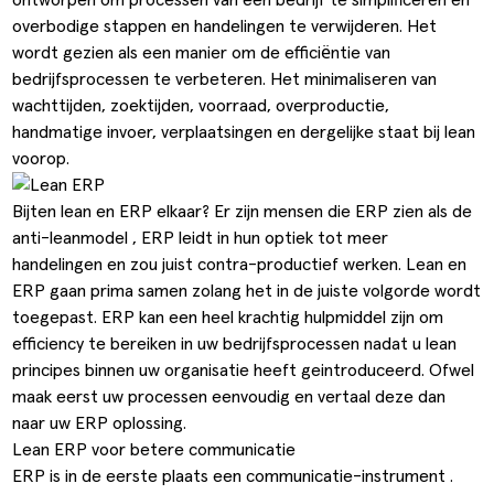
ldere aanpak
Downloads
Workflow
overbodige stappen en handelingen te verwijderen. Het
wordt gezien als een manier om de efficiëntie van
ze klanten
Klantcases
Voorraad management & opt
bedrijfsprocessen te verbeteren. Het minimaliseren van
wachttijden, zoektijden, voorraad, overproductie,
s team
Business Central Trainingen
Documenten aanpassen
handmatige invoer, verplaatsingen en dergelijke staat bij lean
voorop.
ken bij SucceedIT
ze partners
Bijten lean en ERP elkaar? Er zijn mensen die ERP zien als de
anti-leanmodel , ERP leidt in hun optiek tot meer
ede doelen
handelingen en zou juist contra-productief werken. Lean en
ERP gaan prima samen zolang het in de juiste volgorde wordt
toegepast. ERP kan een heel krachtig hulpmiddel zijn om
efficiency te bereiken in uw bedrijfsprocessen nadat u lean
principes binnen uw organisatie heeft geintroduceerd. Ofwel
maak eerst uw processen eenvoudig en vertaal deze dan
naar uw ERP oplossing.
Lean ERP voor betere communicatie
ERP is in de eerste plaats een communicatie-instrument .