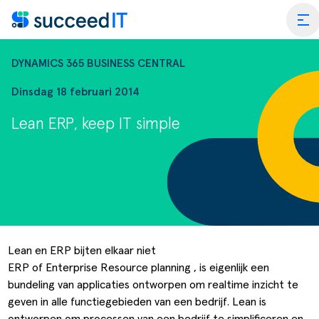
Ga naar de inhoud
tog
DYNAMICS 365 BUSINESS CENTRAL
Dinsdag 18 februari 2014
Lean ERP, keep IT simple
ss Central
 Platform
Wat is 
rmance Scan
Wat is 
edIT Academy
Scanning
Dynami
Lean en ERP bijten elkaar niet
ERP of Enterprise Resource planning , is eigenlijk een
rt
Blogs & Nieuws
Factuurverwerking
Apps vo
bundeling van applicaties ontworpen om ​​realtime inzicht te
merce
er SucceedIT
Webinars & Events
Transportorders
geven in alle functiegebieden van een bedrijf. Lean is
ontworpen om processen van een bedrijf te simplificeren en