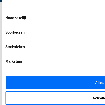
Toestemmingsselectie
Noodzakelijk
Voorkeuren
Statistieken
Marketing
Alles
Selecti