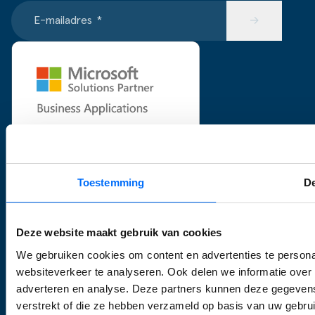
E-mailadres
*
→
Volg ons
LinkedIn
Instagram
YouTube
Toestemming
De
KvK nummer: 55601766
Deze website maakt gebruik van cookies
Privacy policy & cookies policy
We gebruiken cookies om content en advertenties te persona
Algemene voorwaarden
websiteverkeer te analyseren. Ook delen we informatie over 
© SucceedIT 2026
adverteren en analyse. Deze partners kunnen deze gegevens
verstrekt of die ze hebben verzameld op basis van uw gebru