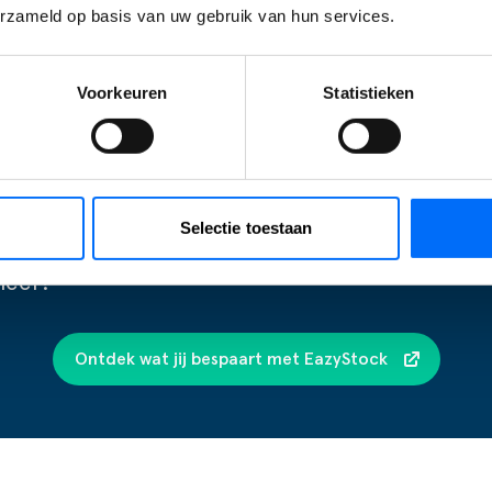
erzameld op basis van uw gebruik van hun services.
BEREKEN JE BESPARING MET EAZYSTOCK
Calculator
Voorkeuren
Statistieken
stering in EazyStock kunt
k-calculator en ontdek direct
e schuifregelaars aan op basis
 berekenen hoeveel je kunt
Selectie toestaan
eerste stap naar optimaal
heer!
Ontdek wat jij bespaart met EazyStock