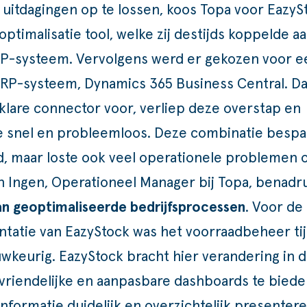
uitdagingen op te lossen, koos Topa voor
EazySt
ptimalisatie tool
, welke zij destijds koppelde a
P-systeem. Vervolgens werd er gekozen voor e
RP-systeem, Dynamics 365 Business Central. Da
klare connector voor, verliep deze overstap en
ie snel en probleemloos. Deze combinatie bespa
ijd, maar loste ook veel operationele problemen 
n Ingen, Operationeel Manager bij Topa, benadr
an geoptimaliseerde bedrijfsprocessen
. Voor de
tatie van EazyStock was het voorraadbeheer ti
wkeurig. EazyStock bracht hier verandering in 
vriendelijke en aanpasbare dashboards te biede
informatie duidelijk en overzichtelijk presentere