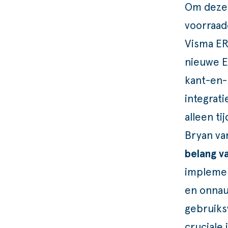
Om deze 
voorraado
Visma ER
nieuwe E
kant-en-
integrat
alleen t
Bryan va
belang v
implemen
en onnau
gebruiks
cruciale 