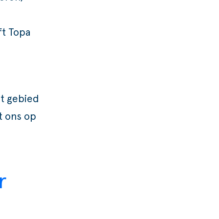
ft Topa
t gebied
t ons op
r