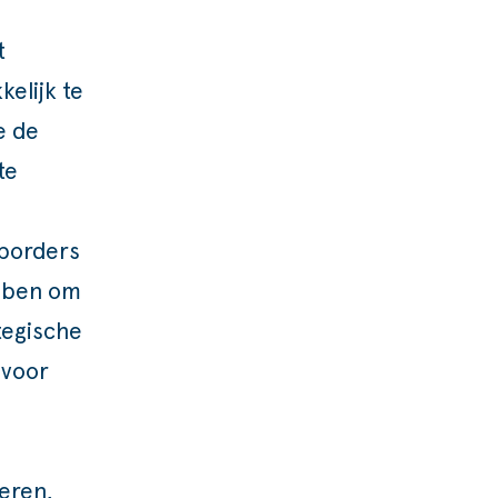
t
kelijk te
e de
te
oporders
ebben om
tegische
 voor
eren,