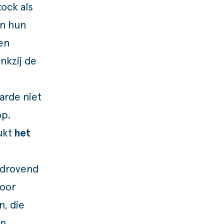
ock als
an hun
en
nkzij de
arde niet
op.
ukt
het
jdrovend
door
n, die
n.