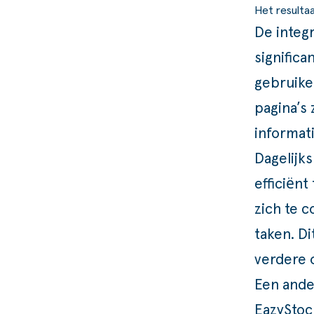
Het resultaa
De integ
significa
gebruiken
pagina’s 
informati
Dagelijk
efficiën
zich te 
taken. Di
verdere 
Een ande
EazyStoc