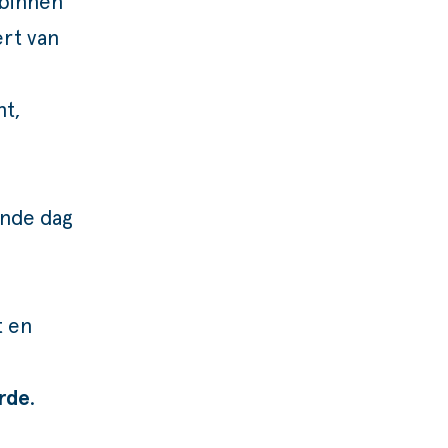
binnen
rt van
ht,
ende dag
t en
erde
.