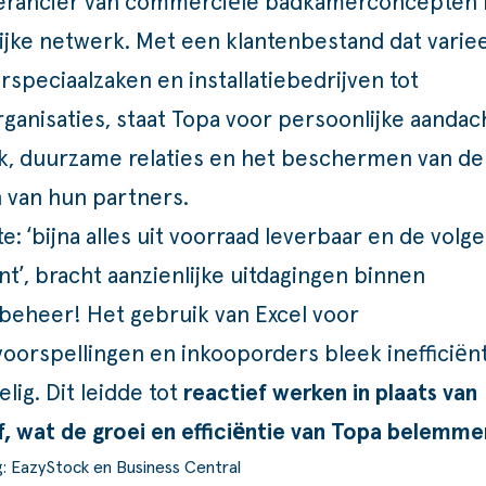
erancier van
commerciële
badkamerconcepten
lijke netwerk
.
Met een klantenbestand dat variee
speciaalzaken en installatiebedrijven tot
ganisaties, staat
Topa
voor persoonlijke aandac
, duurzame relaties en het beschermen van de
 van hun partners.
e: ‘bijna alles uit voorraad leverbaar en de volg
ant’, bracht aanzienlijke uitdagingen binnen
dbeheer!
Het gebruik van Excel voor
oorspellingen en inkooporders bleek inefficiën
lig. Dit leidde tot
reactief werken in plaats van
f, wat de groei en efficiëntie van Topa belemm
g: EazyStock en Business Central