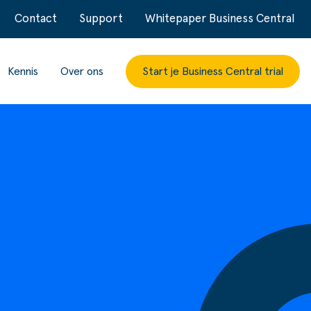
Contact
Support
Whitepaper Business Central
Kennis
Over ons
Start je Business Central trial