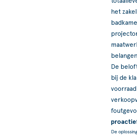
totaal
lev
het zake
badkamer
projector
maatwerk
belangen
De beloft
bij de kl
voorraa
verkoopv
foutgevoe
proactie
De oplossin