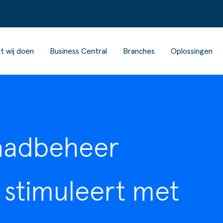
t wij doen
Business Central
Branches
Oplossingen
aadbeheer
 stimuleert met