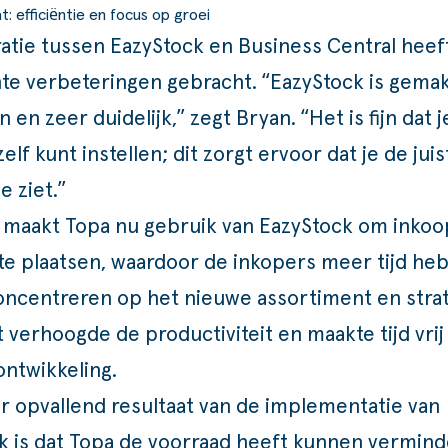
t: efficiëntie en focus op groei
ratie tussen EazyStock en Business Central heef
nte verbeteringen gebracht. “EazyStock is gemak
 en zeer duidelijk,” zegt Bryan. “Het is fijn dat j
zelf kunt instellen; dit zorgt ervoor dat je de juis
e ziet.”
s maakt Topa nu gebruik van EazyStock om inko
t te plaatsen, waardoor de inkopers meer tijd h
concentreren op het nieuwe assortiment en stra
t verhoogde de productiviteit en maakte tijd vrij
ontwikkeling.
r opvallend resultaat van de implementatie van
k is dat Topa de voorraad heeft kunnen vermind