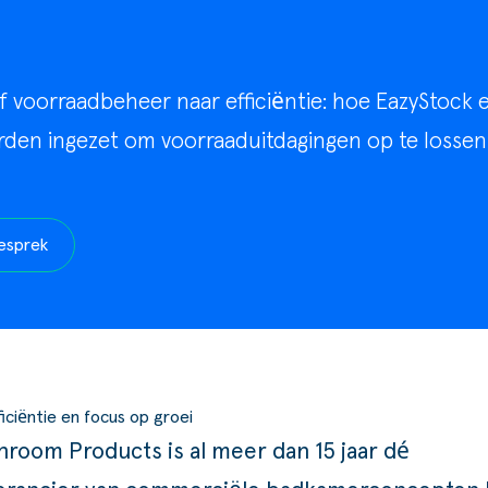
f voorraadbeheer naar efficiëntie: hoe EazyStock 
rden ingezet om voorraaduitdagingen op te lossen 
gesprek
iciëntie en focus op groei
room Products is al meer dan 15 jaar dé