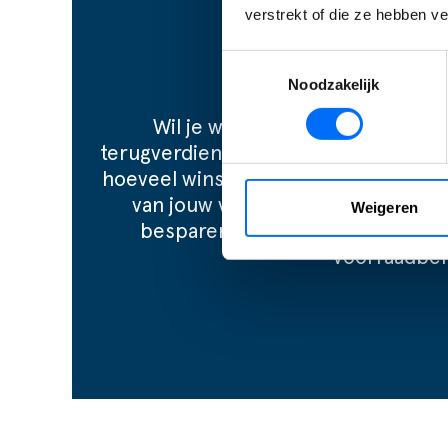
verstrekt of die ze hebben v
Toestemmingsselectie
Noodzakelijk
Wil je weten hoe snel je je inve
terugverdienen? Gebruik de EazyStoc
hoeveel winst je kunt behalen! Pas d
van jouw voorraad en laat de tool
Weigeren
besparen met EazyStock. Zet de 
voorraadbe