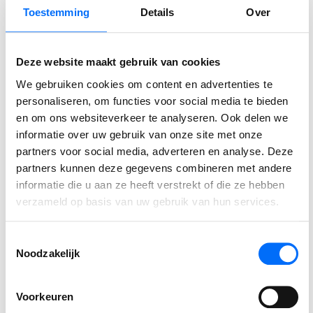
Toestemming
Details
Over
LEES VERDER
Deze website maakt gebruik van cookies
We gebruiken cookies om content en advertenties te
personaliseren, om functies voor social media te bieden
en om ons websiteverkeer te analyseren. Ook delen we
informatie over uw gebruik van onze site met onze
partners voor social media, adverteren en analyse. Deze
partners kunnen deze gegevens combineren met andere
informatie die u aan ze heeft verstrekt of die ze hebben
Ervaar zelf de kracht van
verzameld op basis van uw gebruik van hun services.
Business Central
Toestemmingsselectie
Ontdek zelf hoe je processen stroomlijnt, sneller
Noodzakelijk
werkt en meer grip krijgt. Start vandaag je gratis
trial en ervaar direct wat Business Central voor
Voorkeuren
jouw bedrijf kan betekenen. Of
neem contact met