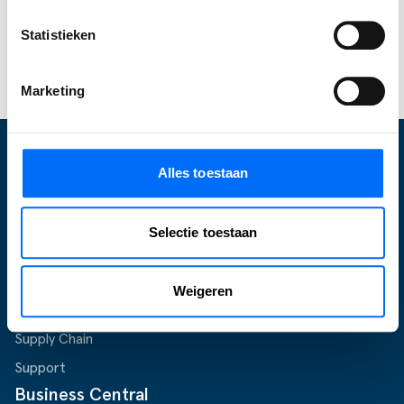
ons op
om jouw specifieke mogelijkheden te
bespreken!
Statistieken
Start jouw Business Central trial
Marketing
Alles toestaan
Wat wij doen
Optimalisatie Business Central
Selectie toestaan
Inrichten Business Central
Upgraden
Weigeren
E-commerce
Supply Chain
Support
Business Central