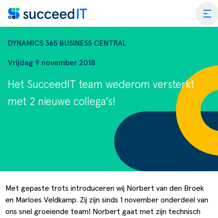
Ga naar de inhoud
tog
DYNAMICS 365 BUSINESS CENTRAL
Vrijdag 9 november 2018
Het SucceedIT team wederom versterkt
ss Central
met 2 nieuwe collega’s!
 Platform
Wat is 
rmance Scan
Wat is 
edIT Academy
Scanning
Dynami
rt
Blogs & Nieuws
Factuurverwerking
Apps vo
Met gepaste trots introduceren wij Norbert van den Broek
en Marloes Veldkamp. Zij zijn sinds 1 november onderdeel van
merce
er SucceedIT
Webinars & Events
Transportorders
ons snel groeiende team! Norbert gaat met zijn technisch