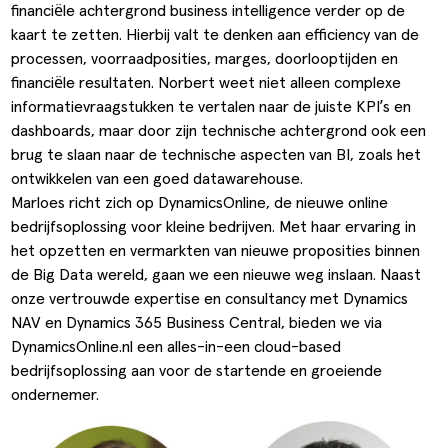
financiële achtergrond business intelligence verder op de
ldere aanpak
Downloads
Workflow
kaart te zetten. Hierbij valt te denken aan efficiency van de
processen, voorraadposities, marges, doorlooptijden en
ze klanten
Klantcases
Voorraad management & opt
financiële resultaten. Norbert weet niet alleen complexe
s team
Business Central Trainingen
Documenten aanpassen
informatievraagstukken te vertalen naar de juiste KPI’s en
dashboards, maar door zijn technische achtergrond ook een
ken bij SucceedIT
brug te slaan naar de technische aspecten van
BI
, zoals het
ontwikkelen van een goed datawarehouse.
ze partners
Marloes richt zich op
DynamicsOnline
, de nieuwe online
bedrijfsoplossing voor kleine bedrijven. Met haar ervaring in
ede doelen
het opzetten en vermarkten van nieuwe proposities binnen
de Big Data wereld, gaan we een nieuwe weg inslaan. Naast
onze vertrouwde expertise en consultancy met Dynamics
NAV en Dynamics 365 Business Central, bieden we via
DynamicsOnline.nl een alles-in-een cloud-based
bedrijfsoplossing aan voor de startende en groeiende
ondernemer.