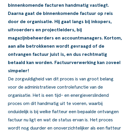
ldere aanpak
Downloads
Workflow
binnenkomende facturen handmatig vastlegt.
Daarna gaat de binnenkomende factuur op reis
ze klanten
Klantcases
Voorraad management & opt
door de organisatie. Hij gaat langs bij inkopers,
uitvoerders en projectleiders, bij
s team
Business Central Trainingen
Documenten aanpassen
magazijnbeheerders en accountmanagers. Kortom,
ken bij SucceedIT
aan alle betrokkenen wordt gevraagd of de
ontvangen factuur juist is, en dus rechtmatig
ze partners
betaald kan worden. Factuurverwerking kan zoveel
ede doelen
simpeler!
De zorgvuldigheid van dit proces is van groot belang
voor de administratieve controlefunctie van de
organisatie. Het is een tijd- en energieverslindend
proces om dit handmatig uit te voeren, waarbij
onduidelijk is bij welke fiatteur een bepaalde ontvangen
factuur nu ligt en wat de status ervan is. Het proces
wordt nog duurder en onoverzichtelijker als een fiatteur