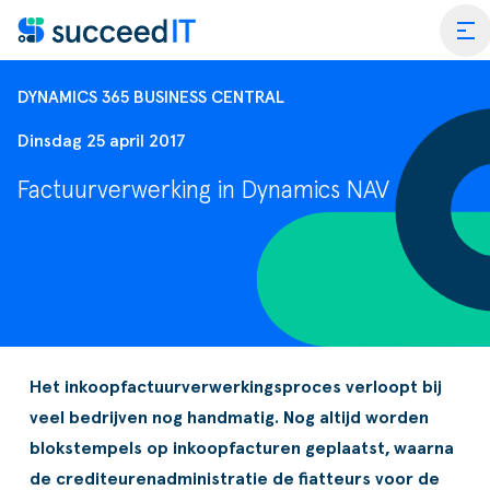
Ga naar de inhoud
tog
DYNAMICS 365 BUSINESS CENTRAL
Dinsdag 25 april 2017
Factuurverwerking in Dynamics NAV
ss Central
 Platform
Wat is 
rmance Scan
Wat is 
edIT Academy
Scanning
Dynami
Het inkoopfactuurverwerkingsproces verloopt bij
rt
Blogs & Nieuws
Factuurverwerking
Apps vo
veel bedrijven nog handmatig. Nog altijd worden
blokstempels op inkoopfacturen geplaatst, waarna
merce
er SucceedIT
Webinars & Events
Transportorders
de crediteurenadministratie de fiatteurs voor de