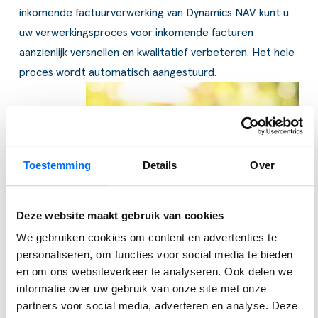
inkomende factuurverwerking van Dynamics NAV kunt u
uw verwerkingsproces voor inkomende facturen
aanzienlijk versnellen en kwalitatief verbeteren. Het hele
proces wordt automatisch aangestuurd.
Toestemming
Details
Over
Deze website maakt gebruik van cookies
Besparingen bij automatisering van factuurverwerking in
We gebruiken cookies om content en advertenties te
Dynamics NAV?
personaliseren, om functies voor social media te bieden
en om ons websiteverkeer te analyseren. Ook delen we
Toegegeven, er is vaak een significant bedrag gemoeid
informatie over uw gebruik van onze site met onze
met een investering in het optimaliseren van het
partners voor social media, adverteren en analyse. Deze
verwerkingsproces. Voor een verantwoorde investering