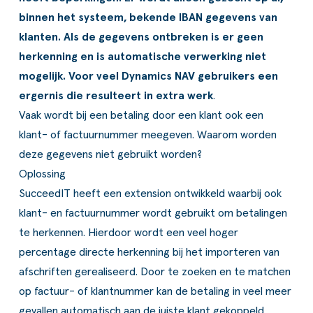
ldere aanpak
Downloads
Workflow
binnen het systeem, bekende IBAN gegevens van
klanten. Als de gegevens ontbreken is er geen
ze klanten
Klantcases
Voorraad management & opt
herkenning en is automatische verwerking niet
s team
Business Central Trainingen
Documenten aanpassen
mogelijk. Voor veel Dynamics NAV gebruikers een
ergernis die resulteert in extra werk
.
ken bij SucceedIT
Vaak wordt bij een betaling door een klant ook een
ze partners
klant- of factuurnummer meegeven. Waarom worden
deze gegevens niet gebruikt worden?
ede doelen
Oplossing
SucceedIT
heeft een extension ontwikkeld waarbij ook
klant- en factuurnummer wordt gebruikt om betalingen
te herkennen. Hierdoor wordt een veel hoger
percentage directe herkenning bij het importeren van
afschriften gerealiseerd. Door te zoeken en te matchen
op factuur- of klantnummer kan de betaling in veel meer
gevallen automatisch aan de juiste klant gekoppeld