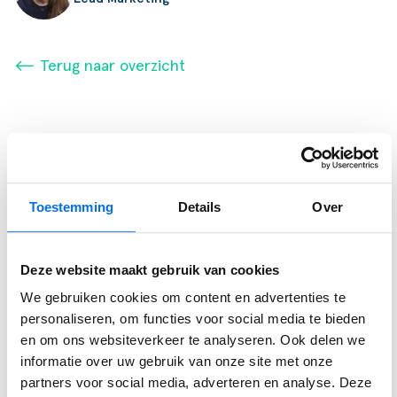
⟵ Terug naar overzicht
Gerelateerde berichten
Toestemming
Details
Over
Podcast
SucceedIT Academy: hoe blijft kennis scherp
Deze website maakt gebruik van cookies
We gebruiken cookies om content en advertenties te
Wij spraken met Jim van De Bosrand, over de uitdagingen,
personaliseren, om functies voor social media te bieden
de keuzes en de resultaten van deze strategische stap naar
en om ons websiteverkeer te analyseren. Ook delen we
Business Central.
informatie over uw gebruik van onze site met onze
partners voor social media, adverteren en analyse. Deze