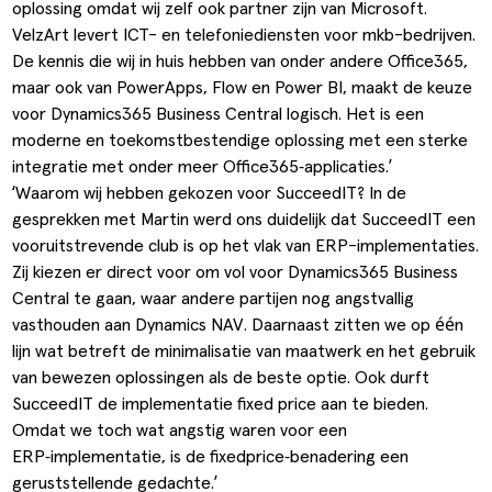
oplossing omdat wij zelf ook partner zijn van Microsoft.
VelzArt levert ICT- en telefoniediensten voor mkb-bedrijven.
De kennis die wij in huis hebben van onder andere Office365,
maar ook van PowerApps, Flow en Power BI, maakt de keuze
voor Dynamics365 Business Central logisch. Het is een
moderne en toekomstbestendige oplossing met een sterke
integratie met onder meer Office365‑applicaties.’
‘Waarom wij hebben gekozen voor SucceedIT? In de
gesprekken met Martin werd ons duidelijk dat SucceedIT een
vooruitstrevende club is op het vlak van ERP-implementaties.
Zij kiezen er direct voor om vol voor Dynamics365 Business
Central te gaan, waar andere partijen nog angstvallig
vasthouden aan Dynamics NAV. Daarnaast zitten we op één
lijn wat betreft de minimalisatie van maatwerk en het gebruik
van bewezen oplossingen als de beste optie. Ook durft
SucceedIT de implementatie fixed price aan te bieden.
Omdat we toch wat angstig waren voor een
ERP‑implementatie, is de fixedprice‑benadering een
geruststellende gedachte.’