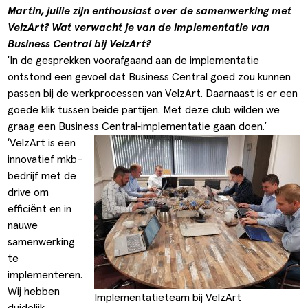
Martin, jullie zijn enthousiast over de samenwerking met
VelzArt? Wat verwacht je van de implementatie van
Business Central bij VelzArt?
‘In de gesprekken voorafgaand aan de implementatie
ontstond een gevoel dat Business Central goed zou kunnen
passen bij de werkprocessen van VelzArt. Daarnaast is er een
goede klik tussen beide partijen. Met deze club wilden we
graag een Business Central‑implementatie gaan doen.’
‘VelzArt is een
innovatief mkb-
bedrijf met de
drive om
efficiënt en in
nauwe
samenwerking
te
implementeren.
Wij hebben
Implementatieteam bij VelzArt
duidelijk