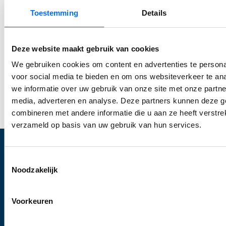
Ontdek zelf hoe je processen stroomlijnt, sneller
Toestemming
Details
werkt en meer grip krijgt. Start vandaag je gratis
trial en ervaar direct wat Business Central voor
Deze website maakt gebruik van cookies
jouw bedrijf kan betekenen. Of
neem contact met
We gebruiken cookies om content en advertenties te persona
ons op
om jouw specifieke mogelijkheden te
voor social media te bieden en om ons websiteverkeer te an
bespreken!
we informatie over uw gebruik van onze site met onze partne
Start jouw Business Central trial
media, adverteren en analyse. Deze partners kunnen deze 
combineren met andere informatie die u aan ze heeft verstre
verzameld op basis van uw gebruik van hun services.
Toestemmingsselectie
Wat wij doen
Noodzakelijk
Optimalisatie Business Central
Voorkeuren
Inrichten Business Central
Upgraden