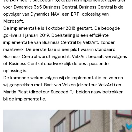
Workflow
voor
Dynamics 365 Business Central
. Business Central is de
opvolger van Dynamics NAV, een ERP-oplossing van
Voorraad management & optimalisatie
Microsoft.
De implementatie is 1 oktober 2018 gestart. De beoogde
ntral Trainingen
Documenten aanpassen
go-live is 1 januari 2019. Doelstelling is een efficiënte
implementatie van Business Central bij VelzArt, zonder
maatwerk. De eerste fase is een pilot waarin standaard
Business Central wordt ingericht. VelzArt bepaalt vervolgens
of Business Central daadwerkelijk de best passende
oplossing is.
De komende weken volgen wij de implementatie en voeren
wij gesprekken met Bart van Velzen (directeur VelzArt) en
Martin Plaat (directeur SucceedIT), beiden nauw betrokken
bij de implementatie.