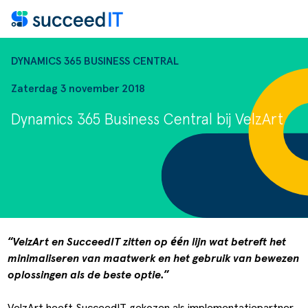
Ga naar de inhoud
DYNAMICS 365 BUSINESS CENTRAL
Zaterdag 3 november 2018
Dynamics 365 Business Central bij VelzArt
Wat is Microsoft Dynamics 
Wat is Microsoft Dynamics 
Scanning
Dynamics NAV
“VelzArt en SucceedIT zitten op één lijn wat betreft het
minimaliseren van maatwerk en het gebruik van bewezen
euws
Factuurverwerking
Apps voor Business Central
oplossingen als de beste optie.”
 Events
Transportorders
VelzArt
heeft
SucceedIT
gekozen als implementatiepartner