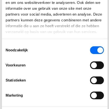
flexibiliteit en AI, blijft Dynamics 365 de norm bepalen
en om ons websiteverkeer te analyseren. Ook delen we
informatie over uw gebruik van onze site met onze
voor wat mogelijk is in de wereld van IT.
partners voor social media, adverteren en analyse. Deze
partners kunnen deze gegevens combineren met andere
informatie die u aan ze heeft verstrekt of die ze hebben
Meer informatie
verzameld op basis van uw gebruik van hun services.
Wil jij weten hoe jouw bedrijf profiteert van de laatste
trends en ontwikkelingen binnen Microsoft Dynamics
Toestemmingsselectie
365? Neem dan gerust contact met ons op via:
Noodzakelijk
[email protected]
of
+31(0)85 046 60 60
. Wij helpen je
graag verder! Of ontdek zelf meer in één van onze
Voorkeuren
blogs.
Statistieken
Marketing
Deel bericht: