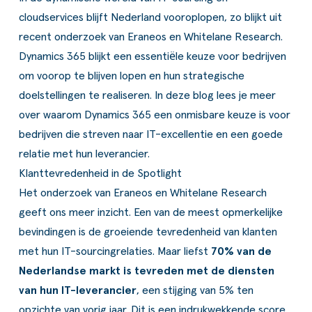
ldere aanpak
Downloads
Workflow
cloudservices blijft Nederland vooroplopen, zo blijkt uit
recent onderzoek van Eraneos en Whitelane Research
.
ze klanten
Klantcases
Voorraad management & opt
Dynamics 365 blijkt een essentiële keuze voor bedrijven
s team
Business Central Trainingen
Documenten aanpassen
om voorop te blijven lopen en hun strategische
doelstellingen te realiseren. In deze blog lees je meer
ken bij SucceedIT
over waarom
Dynamics 365
een onmisbare keuze is voor
ze partners
bedrijven die streven naar IT-excellentie en een goede
relatie met hun leverancier.
ede doelen
Klanttevredenheid in de Spotlight
Het onderzoek van Eraneos en Whitelane Research
geeft ons meer inzicht. Een van de meest opmerkelijke
bevindingen is de groeiende tevredenheid van klanten
met hun IT-sourcingrelaties. Maar liefst
70% van de
Nederlandse markt is tevreden met de diensten
van hun IT-leverancier
, een stijging van 5% ten
opzichte van vorig jaar. Dit is een indrukwekkende score.