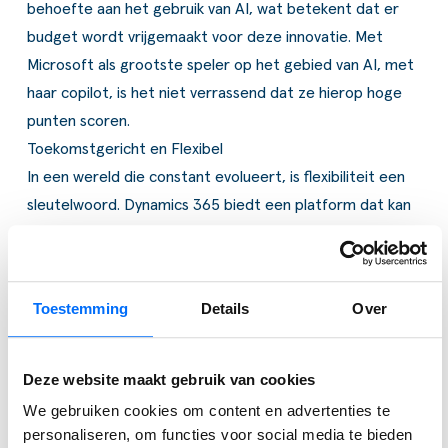
behoefte aan het gebruik van AI, wat betekent dat er
budget wordt vrijgemaakt voor deze innovatie. Met
Microsoft als grootste speler op het gebied van AI, met
haar copilot, is het niet verrassend dat ze hierop hoge
punten scoren.
Toekomstgericht en Flexibel
In een wereld die constant evolueert, is flexibiliteit een
sleutelwoord. Dynamics 365 biedt een platform dat kan
meegroeien met de veranderende behoeften van
bedrijven. Of het nu gaat om het migreren van kern
bedrijfsapplicaties naar de cloud of het benutten van
Toestemming
Details
Over
AI/ML-oplossingen, Dynamics 365 staat klaar om
bedrijven te ondersteunen bij elke stap van hun digitale
transformatie.
Deze website maakt gebruik van cookies
Zo staat Dynamics 365 aan de frontlinie van innovatie en
We gebruiken cookies om content en advertenties te
klanttevredenheid. Met een sterke focus op beveiliging,
personaliseren, om functies voor social media te bieden