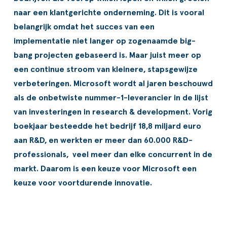
ldere aanpak
Downloads
Workflow
naar een klantgerichte onderneming. Dit is vooral
belangrijk omdat het succes van een
ze klanten
Klantcases
Voorraad management & opt
implementatie niet langer op zogenaamde big-
s team
Business Central Trainingen
Documenten aanpassen
bang projecten gebaseerd is. Maar juist meer op
een continue stroom van kleinere, stapsgewijze
ken bij SucceedIT
verbeteringen. Microsoft wordt al jaren beschouwd
ze partners
als de onbetwiste nummer-1-leverancier in de lijst
van investeringen in research & development. Vorig
ede doelen
boekjaar besteedde het bedrijf 18,8 miljard euro
aan R&D, en werkten er meer dan 60.000 R&D-
professionals, veel meer dan elke concurrent in de
markt. Daarom is een keuze voor Microsoft een
keuze voor voortdurende innovatie.