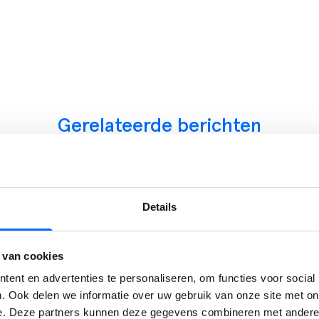
Gerelateerde berichten
Dynamics 365 Business Central
Verkoopfactuur verwerken in
Details
Business Central: van order tot
 van cookies
gesloten post
ent en advertenties te personaliseren, om functies voor social
In deze blog lees je hoe hoe je een
. Ook delen we informatie over uw gebruik van onze site met on
e. Deze partners kunnen deze gegevens combineren met andere i
verkoopfactuur verwerkt en hoe je