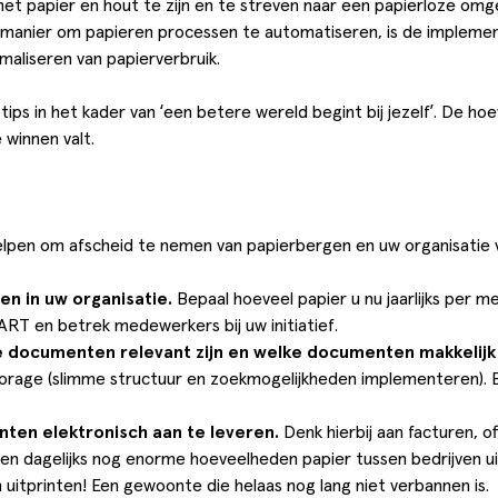
et papier en hout te zijn en te streven naar een papierloze omg
te manier om papieren processen te automatiseren, is de imple
aliseren van papierverbruik.
 tips in het kader van ‘een betere wereld begint bij jezelf’. De h
 winnen valt.
 helpen om afscheid te nemen van papierbergen en uw organisat
ven in uw organisatie.
Bepaal hoeveel papier u nu jaarlijks per m
ART en betrek medewerkers bij uw initiatief.
ke documenten relevant zijn en welke documenten makkelijk
rage (slimme structuur en zoekmogelijkheden implementeren). Ee
nten elektronisch aan te leveren.
Denk hierbij aan facturen, 
en dagelijks nog enorme hoeveelheden papier tussen bedrijven 
uitprinten! Een gewoonte die helaas nog lang niet verbannen is.