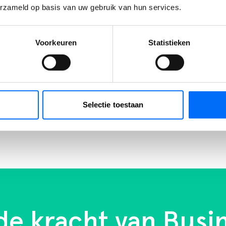
erzameld op basis van uw gebruik van hun services.
daarna het klantdossier bijhoudt, van
journaalpost tot gesloten betaling.
Voorkeuren
Statistieken
LEES VERDER
Selectie toestaan
 de kracht van Busi