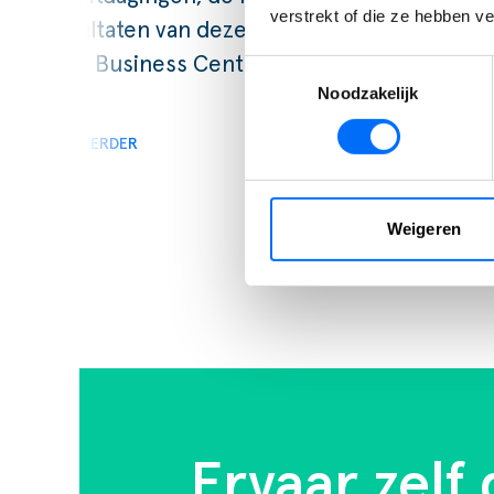
verstrekt of die ze hebben v
resultaten van deze strategische stap
naar Business Central.
Toestemmingsselectie
Noodzakelijk
LEES VERDER
Weigeren
Ervaar zelf