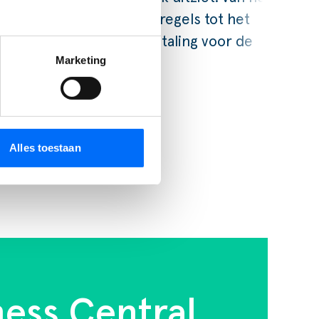
ophalen van ontvangstregels tot het
klaarzetten van een betaling voor de
Marketing
bank.
LEES VERDER
Alles toestaan
ness Central