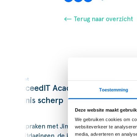
⟵ Terug naar overzicht
Podcast
SucceedIT Academy: hoe blijft
Toestemming
kennis scherp
Deze website maakt gebruik
We gebruiken cookies om cont
Wij spraken met Jim van De Bosrand, over
websiteverkeer te analyseren
media, adverteren en analys
de uitdagingen, de keuzes en de