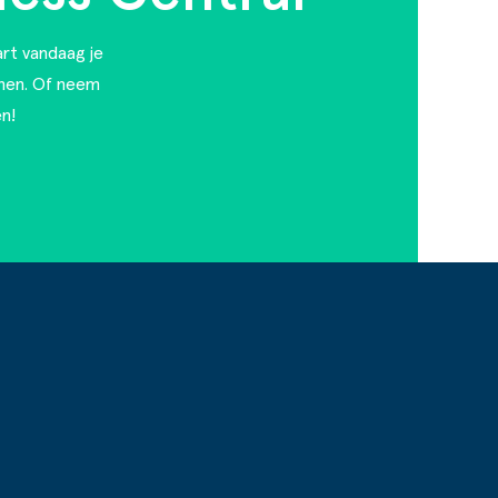
art vandaag je
nen. Of
neem
n!