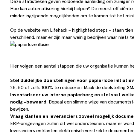
Deze statistieken geven voldoende aanleiding om zuiniger m
Hoe kan automatisering hierbij helpen? De meest efficiën
minder ingrijpende mogelijkheden om te komen tot het minim
Op de website van Lifehack –
highlighted steps
– staan tien
verschillend, maar er zijn maar weinig bedrijven waar niets te
Hier volgen een aantal stappen die uw organisatie kunnen
Stel duidelijke doelstellingen voor papierloze initiatie
25, 50 of zelfs 100% te reduceren. Maak de doelstelling SM
Inventariseer uw interne papierberg en stel vast wel
nodig –bewaard.
Bepaal een slimme wijze van documentsto
bewijzen.
Vraag klanten en leveranciers zoveel mogelijk docume
ERP‑omgevingen zullen dit wel ondersteunen, maar er word
leveranciers en klanten elektronisch verstrekte documenten 