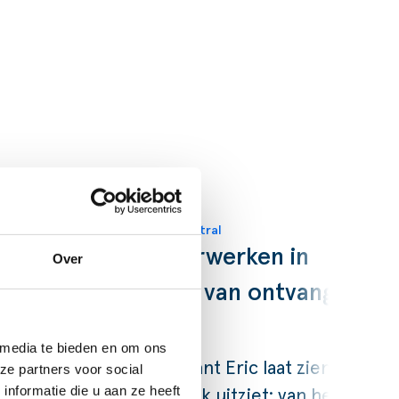
Blogs
Dynamics 365 Business Central
Inkoopfactuur verwerken in
Over
Business Central: van ontvangst
tot betaalrun
 media te bieden en om ons
Onze Finance Consultant Eric laat zien
ze partners voor social
nformatie die u aan ze heeft
hoe dat er in de praktijk uitziet: van het