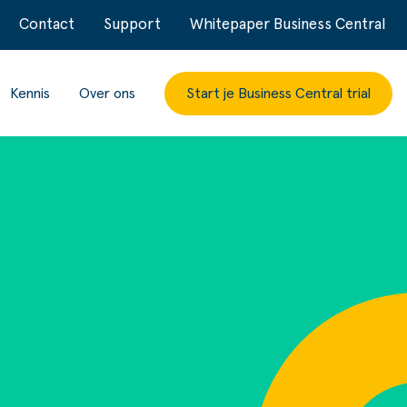
Contact
Support
Whitepaper Business Central
Kennis
Over ons
Start je Business Central trial