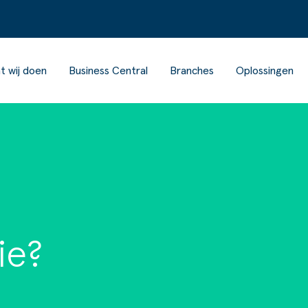
t wij doen
Business Central
Branches
Oplossingen
ie?