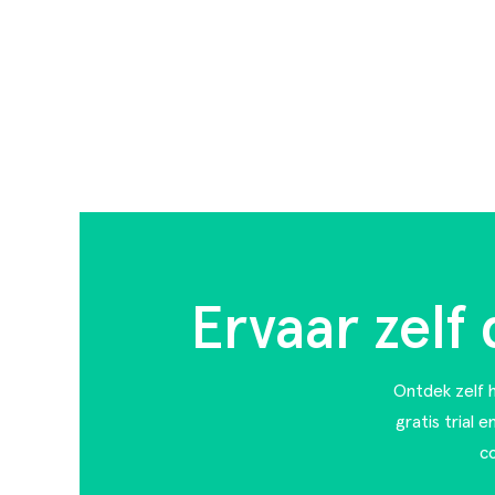
Ervaar zelf
Ontdek zelf h
gratis trial 
c