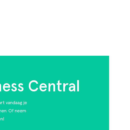
ness Central
art vandaag je
nen. Of
neem
n!