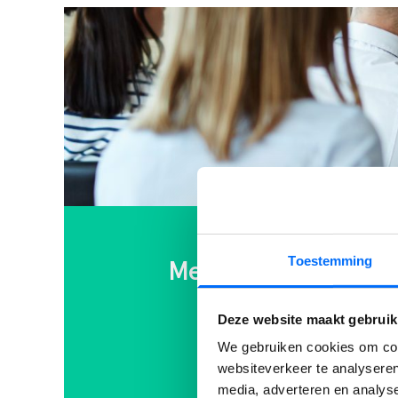
Toestemming
Meer weten over het
Bekijk dan het webinar
Deze website maakt gebruik
We gebruiken cookies om cont
websiteverkeer te analyseren
media, adverteren en analys