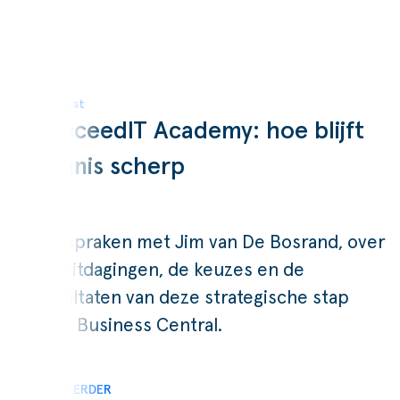
Podcast
SucceedIT Academy: hoe blijft
kennis scherp
Wij spraken met Jim van De Bosrand, over
de uitdagingen, de keuzes en de
resultaten van deze strategische stap
naar Business Central.
LEES VERDER