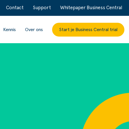
Contact
Support
Whitepaper Business Central
Kennis
Over ons
Start je Business Central trial