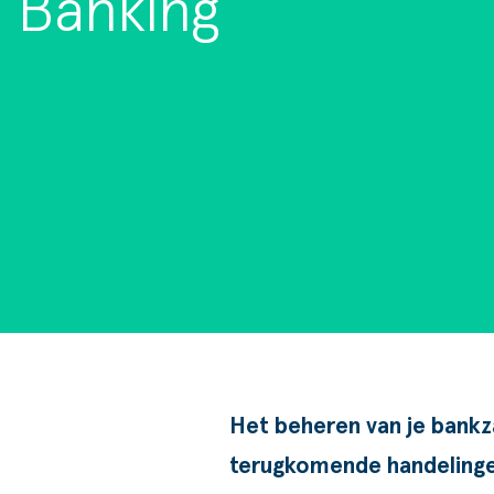
Banking
Goede doelen
Het beheren van je bankz
terugkomende handelingen 