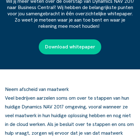
Wil jij meer weten over de overstap van Dynamics NAV 2017
naar Business Central? Wij hebben de belangrijkste punten
voor jou samengebracht in één overzichtelijke
whitepaper
.
Zo weet je meteen waar je aan toe bent en waar je
rekening mee moet houden!
Download whitepaper
Neem afscheid van maatwerk
Veel bedrijven aarzelen soms om over te stappen
van hun
huidige
Dynamics NAV 2017
omgeving
, vooral
wanneer
ze
veel maatwerk in hun huidige oplossing hebben en nog niet
in de
cloud
werken. Als je besluit over te stappen en ons om
hulp vraagt, zorgen wij ervoor dat je van dat maatwerk