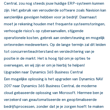
Central, zou nog steeds jouw huidige ERP-systeem kunnen
ldere aanpak
Downloads
Workflow
zijn. Het gebruik van verouderde software zoals Navision kan
ze klanten
Klantcases
Voorraad management & opt
aanzienlijke gevolgen hebben voor je bedrijf. Daarnaast
moet je rekening houden met frequente systeemstoringen,
s team
Business Central Trainingen
Documenten aanpassen
verhoogde risico’s op cyberaanvallen, stijgende
rken bij SucceedIT
operationele kosten, gebrek aan ondersteuning en mogelijk
ontevreden medewerkers. Op de lange termijn zal dit leiden
ze partners
tot concurrentieachterstand en verslechtering van je
ede doelen
positie in de markt. Het is hoog tijd om je opties te
overwegen, en wij zijn er om je hierbij te helpen!
Upgraden naar Dynamics 365 Business Central
Een mogelijke oplossing is het upgraden van Dynamics NAV
2017 naar Dynamics 365 Business Central, de moderne
cloud gebaseerde oplossing van Microsoft. Hiermee ben je
verzekerd van geautomatiseerde en geoptimaliseerde
bedrijfsprocessen, zonder dat je je zorgen hoeft te maken