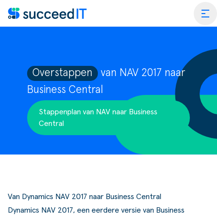
Ga naar de inhoud
tog
Overstappen
van NAV 2017 naar
Business Central
ess Central
Stappenplan van NAV naar Business
 Platform
Wat is
Central
rmance Scan
Wat is 
edIT Academy
Scanning
Dynami
rt
Blogs & Nieuws
Factuurverwerking
Apps v
Van Dynamics NAV 2017 naar Business Central
mmerce
er SucceedIT
Webinars & Events
Transportorders
Dynamics NAV 2017, een eerdere versie van Business