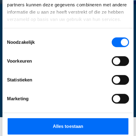
partners kunnen deze gegevens combineren met andere
informatie die u aan ze heeft verstrekt of die ze hebben
verzameld op basis van uw gebruik van hun services.
KLANTCASE BEUN-DE RONDE
Van NAV 2017 naar Business
Toestemmingsselectie
Noodzakelijk
Central
HADEC maakte al lange tijd gebruik van Dynamics NAV en
Voorkeuren
besloot in het voorjaar van 2021 de stap van Microsoft
NAV2016 naar Microsoft 365 Dynamics Business Central te
maken.
Statistieken
Meer informatie
Marketing
Alles toestaan