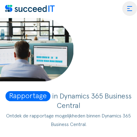
Ga naar de inhoud
tog
ess Central
 Platform
Wat is
rmance Scan
Wat is 
Rapportage
in Dynamics 365 Business
edIT Academy
Scanning
Dynami
Central
rt
Blogs & Nieuws
Factuurverwerking
Apps v
Ontdek de rapportage mogelijkheden binnen Dynamics 365
Business Central.
mmerce
er SucceedIT
Webinars & Events
Transportorders