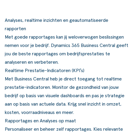
ldere aanpak
Downloads
Workflow
ze klanten
Klantcases
Voorraad management & opt
Analyses, realtime inzichten en geautomatiseerde
rapporten
s team
Business Central Trainingen
Documenten aanpassen
Met goede rapportages kan jij weloverwogen beslissingen
rken bij SucceedIT
nemen voor je bedrijf.
Dynamics 365 Business Central
geeft
jou de beste rapportages om bedrijfsprestaties te
ze partners
analyseren en verbeteren.
ede doelen
Realtime Prestatie-Indicatoren (KPI’s)
Met Business Central heb je direct toegang tot realtime
prestatie-indicatoren. Monitor de gezondheid van jouw
bedrijf op basis van visuele dashboards en pas je strategie
aan op basis van actuele data. Krijg snel inzicht in omzet,
kosten, voorraadniveaus en meer.
Rapportages en Analyses op maat
Personaliseer en beheer zelf rapportages. Kies relevante