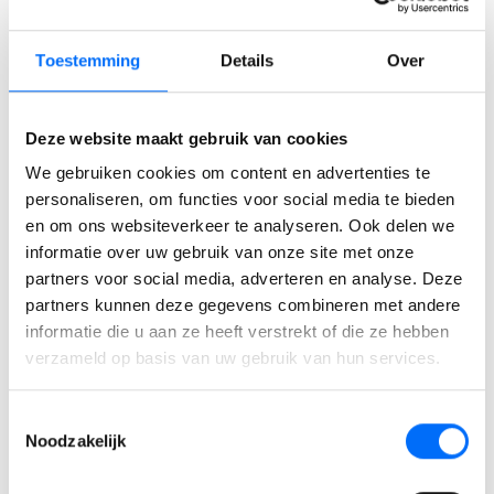
updates over financiële prestaties, voorraadbewegingen en
andere cruciale aspecten van jouw bedrijfsvoering, zodat je
Toestemming
Details
Over
altijd op de hoogte bent.
Rapportages in Dynamics 365 Business Central
Deze website maakt gebruik van cookies
Meer weten over de mogelijkheden die Business Central
We gebruiken cookies om content en advertenties te
jouw bedrijf biedt?
Neem dan gerust contact met ons op
personaliseren, om functies voor social media te bieden
om de mogelijkheden te bespreken. Wij denken graag met
en om ons websiteverkeer te analyseren. Ook delen we
je mee, zodat jij het maximale resultaat kan behalen met
informatie over uw gebruik van onze site met onze
Business Central.
partners voor social media, adverteren en analyse. Deze
partners kunnen deze gegevens combineren met andere
informatie die u aan ze heeft verstrekt of die ze hebben
verzameld op basis van uw gebruik van hun services.
Ervaar zelf de kracht van
Toestemmingsselectie
Business Central
Noodzakelijk
Ontdek zelf hoe je processen stroomlijnt, sneller