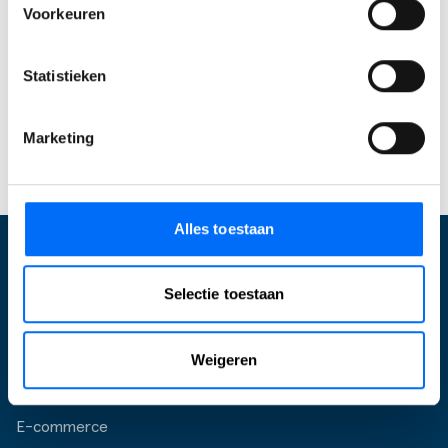
werkt en meer grip krijgt. Start vandaag je gratis
Voorkeuren
trial en ervaar direct wat Business Central voor
jouw bedrijf kan betekenen. Of
neem contact met
Statistieken
ons op
om jouw specifieke mogelijkheden te
bespreken!
Marketing
Start jouw Business Central trial
Alles toestaan
Wat wij doen
Selectie toestaan
Optimalisatie Business Central
Weigeren
Inrichten Business Central
Upgraden
E-commerce