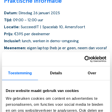
Praktische informatie
Datum:
Dinsdag 26 januari 2025
Tijd:
09:00 – 12:00 uur
Locatie:
SucceedIT | Spacelab 10, Amersfoort
Prijs:
€395 per deelnemer
Inclusief:
lunch, werken in demo-omgeving
Meenemen:
eigen laptop (heb je er geen, neem dan vooraf
even contact op)
Groepsgrootte:
maximaal 15 deelnemers
Toestemming
Details
Over
Deze website maakt gebruik van cookies
We gebruiken cookies om content en advertenties te
Andere Business Central
personaliseren, om functies voor social media te bieden
en om ons websiteverkeer te analyseren. Ook delen we