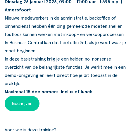
Dinsdag 26 januari 2026, 09:00 – 12:00 uur | €395 p.p. |
ldere aanpak
Downloads
Workflow
Amersfoort
ze klanten
Klantcases
Voorraad management & opt
Nieuwe medewerkers in de administratie, backoffice of
binnendienst hebben één ding gemeen: ze moeten snel en
s team
Business Central Trainingen
Documenten aanpassen
foutloos kunnen werken met inkoop- en verkoopprocessen.
rken bij SucceedIT
In Business Central kan dat heel efficiënt, als je weet waar je
moet beginnen.
ze partners
In deze basistraining krijg je een helder, no-nonsense
overzicht van de belangrijkste functies. Je werkt mee in een
ede doelen
demo-omgeving en leert direct hoe je dit toepast in de
praktijk.
Maximaal 15 deelnemers. Inclusief lunch.
Inschrijven
Voor wie is deze training?