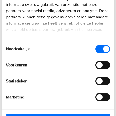
workshops
informatie over uw gebruik van onze site met onze
partners voor social media, adverteren en analyse. Deze
partners kunnen deze gegevens combineren met andere
informatie die u aan ze heeft verstrekt of die ze hebben
verzameld op basis van uw gebruik van hun services.
Toestemmingsselectie
Noodzakelijk
Finance | Basis
Voorkeuren
Weet jij alles van de mogelijkheden in jou administratie in
Business Central en werkt je al zo effient als je zou willen?
Statistieken
In deze training, vertellen onze finance consultants je alles
over de nieuwsten en bestaande functionaliteiten die met
Marketing
je financiele adminstratie te maken hebben.
LEES MEER