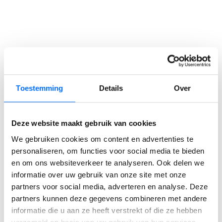
Ervaar zelf de kracht van
Toestemming
Details
Over
Business Central
Ontdek zelf hoe je processen stroomlijnt, sneller
Deze website maakt gebruik van cookies
werkt en meer grip krijgt. Start vandaag je gratis
We gebruiken cookies om content en advertenties te
trial en ervaar direct wat Business Central voor
personaliseren, om functies voor social media te bieden
jouw bedrijf kan betekenen. Of
neem contact met
en om ons websiteverkeer te analyseren. Ook delen we
ons op
om jouw specifieke mogelijkheden te
informatie over uw gebruik van onze site met onze
bespreken!
partners voor social media, adverteren en analyse. Deze
partners kunnen deze gegevens combineren met andere
Start jouw Business Central trial
informatie die u aan ze heeft verstrekt of die ze hebben