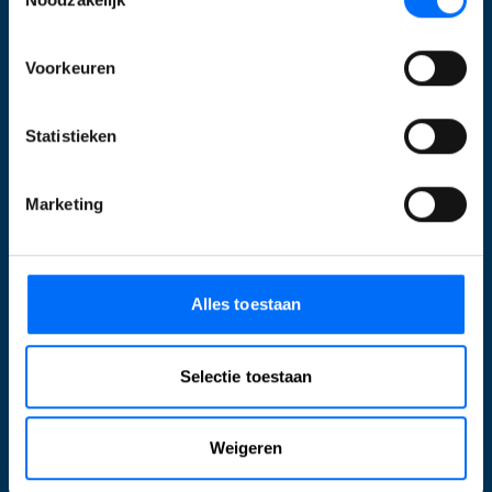
Transportorders
Workflow
Voorkeuren
Documenten aanpassen
Statistieken
Voorraad management & optimalisatie
EazyStock Compact
Aanpak
Marketing
Kennismaken
Analyse
Alles toestaan
Roadmap
Inrichting
Selectie toestaan
Livegang
Over ons
Weigeren
SucceedIT