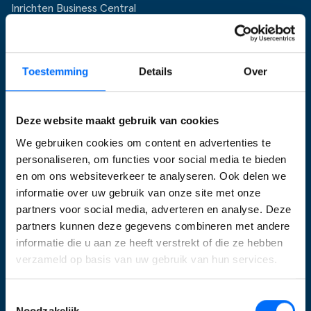
Inrichten Business Central
Upgraden
E-commerce
Toestemming
Details
Over
Supply Chain
Support
Business Central
Deze website maakt gebruik van cookies
We gebruiken cookies om content en advertenties te
Microsoft Dynamics 365
personaliseren, om functies voor social media te bieden
Microsoft Dynamics 365 Business Central
en om ons websiteverkeer te analyseren. Ook delen we
informatie over uw gebruik van onze site met onze
Van Dynamics NAV naar Business Central
partners voor social media, adverteren en analyse. Deze
Business Central Apps
partners kunnen deze gegevens combineren met andere
informatie die u aan ze heeft verstrekt of die ze hebben
Oplossingen
verzameld op basis van uw gebruik van hun services.
Scanning
Toestemmingsselectie
Factuurverwerking
Noodzakelijk