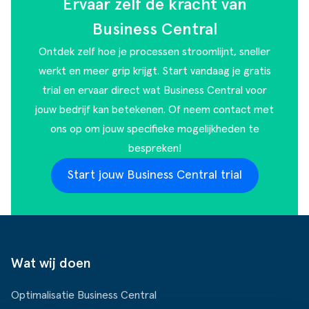
Ervaar zelf de kracht van
ldere aanpak
Downloads
Workflow
Business Central
ze klanten
Klantcases
Voorraad management & opt
Ontdek zelf hoe je processen stroomlijnt, sneller
s team
Business Central Trainingen
Documenten aanpassen
werkt en meer grip krijgt. Start vandaag je gratis
trial en ervaar direct wat Business Central voor
rken bij SucceedIT
jouw bedrijf kan betekenen. Of
neem contact met
ons op
om jouw specifieke mogelijkheden te
ze partners
bespreken!
ede doelen
Start jouw Business Central trial
Wat wij doen
Optimalisatie Business Central