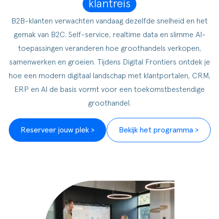
klantreis
ldere aanpak
Downloads
Workflow
B2B-klanten verwachten vandaag dezelfde snelheid en het
ze klanten
Klantcases
Voorraad management & opt
gemak van B2C. Self-service, realtime data en slimme AI-
toepassingen veranderen hoe groothandels verkopen,
s team
Business Central Trainingen
Documenten aanpassen
samenwerken en groeien. Tijdens Digital Frontiers ontdek je
rken bij SucceedIT
hoe een modern digitaal landschap met klantportalen, CRM,
ERP en AI de basis vormt voor een toekomstbestendige
ze partners
groothandel.
ede doelen
Reserveer jouw plek >
Bekijk het programma >