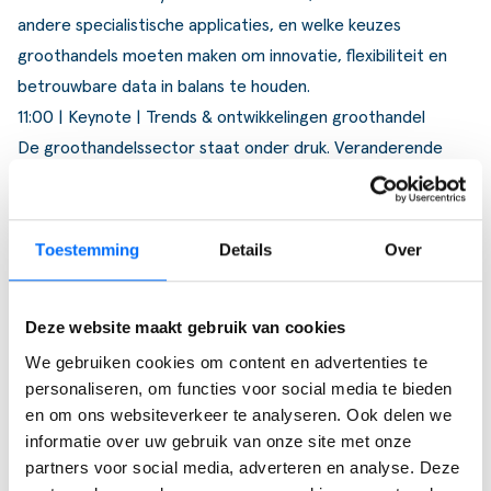
andere specialistische applicaties, en welke keuzes
groothandels moeten maken om innovatie, flexibiliteit en
betrouwbare data in balans te houden.
11:00 | Keynote | Trends & ontwikkelingen groothandel
De groothandelssector staat onder druk. Veranderende
klantverwachtingen, toenemende concurrentie en snelle
digitalisering vragen om strategische keuzes.
Dirk Mulder volgt de ontwikkelingen in retail en groothandel
Toestemming
Details
Over
al jaren vanuit zijn rol bij ING en deelt tijdens Digital
Frontiers zijn
visie op de trends die de sector de
Deze website maakt gebruik van cookies
komende jaren bepalen
. Aan de hand van marktinzichten
We gebruiken cookies om content en advertenties te
en praktijkvoorbeelden laat hij zien welke stappen
personaliseren, om functies voor social media te bieden
groothandels kunnen zetten om toekomstbestendig te
en om ons websiteverkeer te analyseren. Ook delen we
blijven.
informatie over uw gebruik van onze site met onze
13:00 | AI die werkt: van tool naar toegevoegde waarde
partners voor social media, adverteren en analyse. Deze
Hoe maak je van AI een echte versneller van je werk
, in