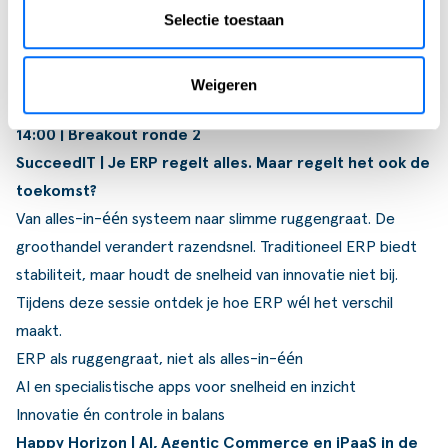
Selectie toestaan
hoe klantportalen, self-service en agentic commerce
samenwerken om klanten beter te ondersteunen,
processen te automatiseren en de B2B-klantreis te
Weigeren
verbeteren.
14:00 | Breakout ronde 2
SucceedIT | Je ERP regelt alles. Maar regelt het ook de
toekomst?
Van alles-in-één systeem naar slimme ruggengraat. De
groothandel verandert razendsnel. Traditioneel ERP biedt
stabiliteit, maar houdt de snelheid van innovatie niet bij.
Tijdens deze sessie ontdek je hoe ERP wél het verschil
maakt.
ERP als ruggengraat, niet als alles-in-één
AI en specialistische apps voor snelheid en inzicht
Innovatie én controle in balans
Happy Horizon | AI, Agentic Commerce en iPaaS in de