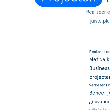
Goede doelen
Realiseer 
juiste pl
Realiseer e
Met de k
Business
projecte
Verbeter Pr
Beheer j
geavance