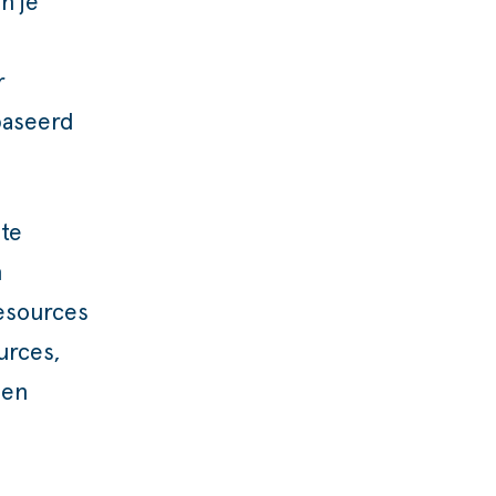
n je
r
baseerd
 te
n
resources
urces,
 en