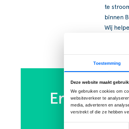
te stroo
binnen B
Wij helpe
mogelijk
Toestemming
Deze website maakt gebruik
We gebruiken cookies om cont
Ervaar zelf
websiteverkeer te analyseren
media, adverteren en analys
verstrekt of die ze hebben v
Ontdek zelf h
gratis trial 
Toestemmingsselectie