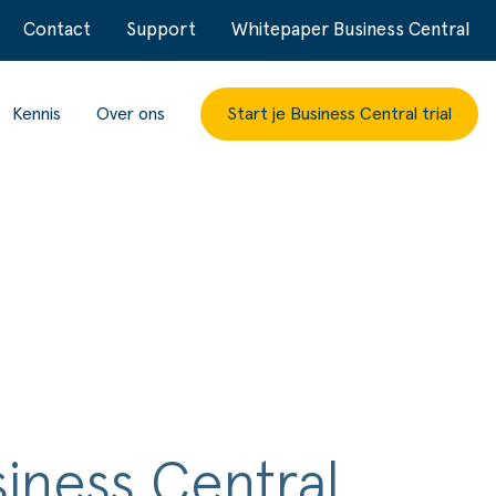
Contact
Support
Whitepaper Business Central
Kennis
Over ons
Start je Business Central trial
iness Central