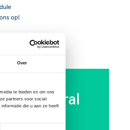
odule
ons op
!
Over
 media te bieden en om ons
ness Central
ze partners voor social
nformatie die u aan ze heeft
art vandaag je
nen. Of
neem