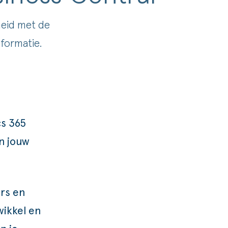
heid met de
nformatie.
s 365
an jouw
rs en
wikkel en