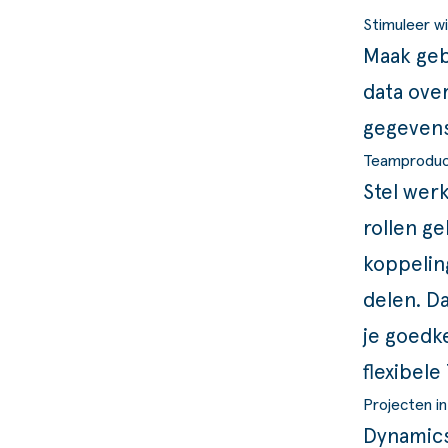
Stimuleer w
Maak geb
data ove
gegevens
Teamproduct
Stel wer
rollen g
koppelin
delen. Da
je goedk
flexibele
Projecten i
Dynamics