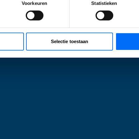
ontact met ons op
om jouw specifieke mogelijkheden te bespreke
Voorkeuren
Statistieken
Start jouw Business Central trial
Selectie toestaan