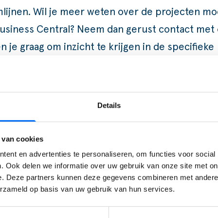
mlijnen. Wil je meer weten over de projecten m
usiness Central?
Neem dan gerust contact met 
n je graag om inzicht te krijgen in de specifieke
heden en voordelen voor jouw bedrijf.
Details
 van cookies
ent en advertenties te personaliseren, om functies voor social
 de kracht van Busi
. Ook delen we informatie over uw gebruik van onze site met on
e. Deze partners kunnen deze gegevens combineren met andere i
erzameld op basis van uw gebruik van hun services.
oe je processen stroomlijnt, sneller werkt en meer grip krijgt. St
en ervaar direct wat Business Central voor jouw bedrijf kan beteke