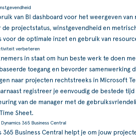
instgevendheid
ruik van BI dashboard voor het weergeven van 
r de projectstatus, winstgevendheid en metrisc
 voor de optimale inzet en gebruik van resourc
iviteit verbeteren
knemers in staat om hun beste werk te doen me
ebaseerde toegang en bevorder samenwerking 
gen naar projecten rechtstreeks in Microsoft T
arnaast registreer je eenvoudig de bestede tijd
euring van de manager met de gebruiksvriendeli
 Time Sheet.
n Dynamics 365 Business Central
 365 Business Central helpt je om jouw project