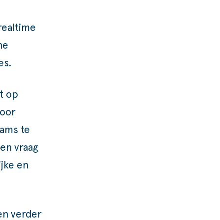
realtime
he
es.
t op
door
eams te
 en vraag
jke en
en verder