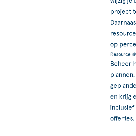
wijzig j
project 
Daarnaas
resource
op perce
Resource ni
Beheer h
plannen. 
geplande
en krijg 
inclusie
offertes.