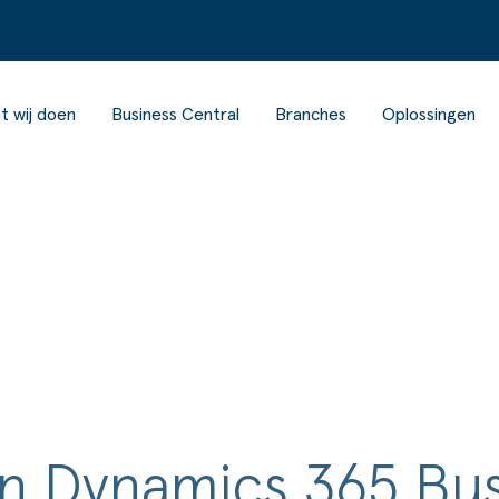
t wij doen
Business Central
Branches
Oplossingen
n Dynamics 365 Bus