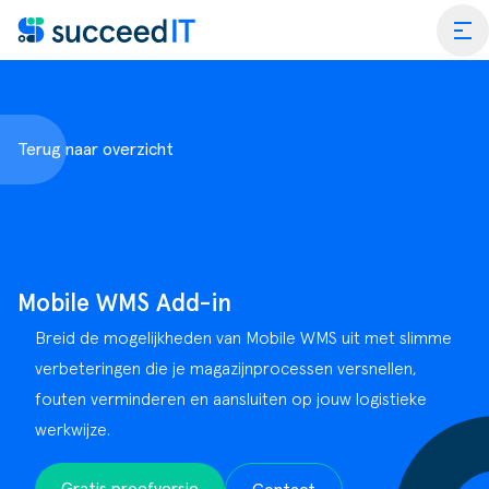
Ga naar de inhoud
tog
Terug naar overzicht
ess Central
 Platform
Wat is
Mobile WMS Add-in
rmance Scan
Wat is 
Breid de mogelijkheden van Mobile WMS uit met slimme
edIT Academy
Scanning
Dynami
verbeteringen die je magazijnprocessen versnellen,
fouten verminderen en aansluiten op jouw logistieke
rt
Blogs & Nieuws
Factuurverwerking
Apps v
werkwijze.
mmerce
er SucceedIT
Webinars & Events
Transportorders