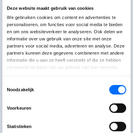
Advanced Blanket Orders
Deze website maakt gebruik van cookies
We gebruiken cookies om content en advertenties te
Advanced Blanket Orders verbetert de
personaliseren, om functies voor social media te bieden
functionaliteiten van verkooporders en
en om ons websiteverkeer te analyseren. Ook delen we
raamcontracten in Business Central. Beheer je
informatie over uw gebruik van onze site met onze
algemene orders nu nog eenvoudiger.
partners voor social media, adverteren en analyse. Deze
partners kunnen deze gegevens combineren met andere
Meer informatie >
informatie die u aan ze heeft verstrekt of die ze hebben
verzameld op basis van uw gebruik van hun services.
Productiviteit
Verkoop
Toestemmingsselectie
Noodzakelijk
Voorkeuren
Advanced Integrations
Statistieken
Advanced Integrations biedt aanpasbare