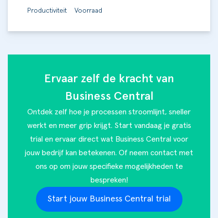
Productiviteit
Voorraad
Ervaar zelf de kracht van
Business Central
Ontdek zelf hoe je processen stroomlijnt, sneller
werkt en meer grip krijgt. Start vandaag je gratis
trial en ervaar direct wat Business Central voor
jouw bedrijf kan betekenen. Of
neem contact met
ons op
om jouw specifieke mogelijkheden te
bespreken!
Start jouw Business Central trial