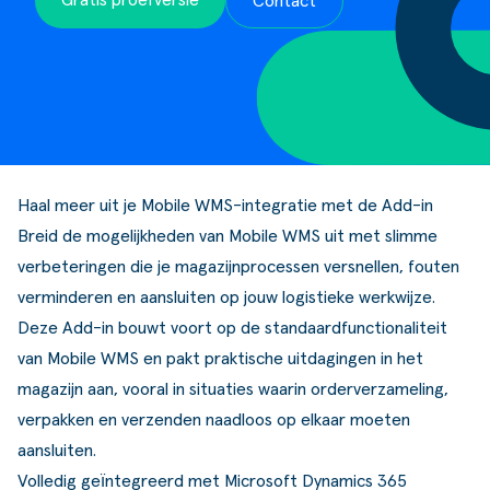
Gratis proefversie
Contact
ldere aanpak
Downloads
Workflow
ze klanten
Klantcases
Voorraad management & opt
s team
Business Central Trainingen
Documenten aanpassen
rken bij SucceedIT
Haal meer uit je Mobile WMS-integratie met de Add-in
ze partners
Breid de mogelijkheden van Mobile WMS uit met slimme
ede doelen
verbeteringen die je magazijnprocessen versnellen, fouten
verminderen en aansluiten op jouw logistieke werkwijze.
Deze Add-in bouwt voort op de standaardfunctionaliteit
van Mobile WMS en pakt praktische uitdagingen in het
magazijn aan, vooral in situaties waarin orderverzameling,
verpakken en verzenden naadloos op elkaar moeten
aansluiten.
Volledig geïntegreerd met Microsoft Dynamics 365