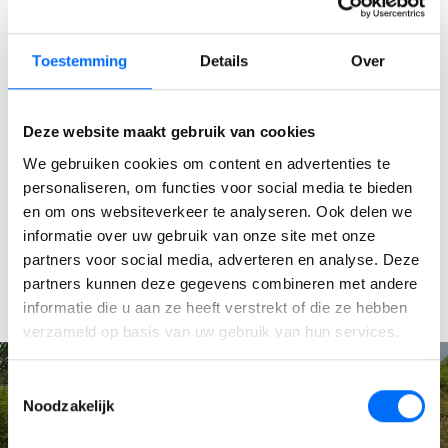
Donaties
Toestemming
Details
Over
SucceedIT draagt bij aan dit initiatief door bij elke nieuwe
klant die overstapt naar Microsoft Dynamics Business
Deze website maakt gebruik van cookies
Central of EazyStock een donatie te doen aan AWG.
Hierdoor kunnen nieuwe jonge boompjes worden geplant in
We gebruiken cookies om content en advertenties te
personaliseren, om functies voor social media te bieden
Kenia. Na afronding van de implementatie van Business
en om ons websiteverkeer te analyseren. Ook delen we
Central krijgt de klant een boom cadeau als symbool van
informatie over uw gebruik van onze site met onze
onze sponsoring. Via onze social media-kanalen delen wij
partners voor social media, adverteren en analyse. Deze
regelmatig updates over nieuwe donaties die worden
partners kunnen deze gegevens combineren met andere
gedaan.
informatie die u aan ze heeft verstrekt of die ze hebben
verzameld op basis van uw gebruik van hun services.
Toestemmingsselectie
Noodzakelijk