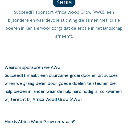
Kenia
ldere aanpak
Downloads
Workflow
SucceedIT sponsort Africa Wood Grow (AWG), een
ze klanten
Klantcases
Voorraad management & opt
bijzondere en waardevolle stichting die samen met lokale
boeren in Kenia ervoor zorgt dat de erosie in het landschap
s team
Business Central Trainingen
Documenten aanpassen
afneemt.
rken bij SucceedIT
ze partners
ede doelen
Waarom sponsoren we AWG
SucceedIT maakt een duurzame groei door en dit succes
willen we graag delen door goede doelen te steunen die
hulp bieden in landen waar de hulp hard nodig is. Zo kwamen
wij terecht bij Africa Wood Grow (AWG).
Hoe is Africa Wood Grow ontstaan?