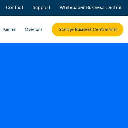
Contact
Support
Whitepaper Business Central
Kennis
Over ons
Start je Business Central trial