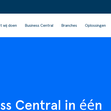
t wij doen
Business Central
Branches
Oplossingen
ss Central in één