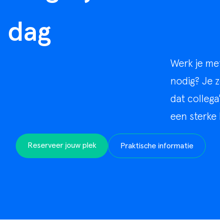
Goede doelen
dag
Werk je met
nodig? Je z
dat collega
een sterke 
Reserveer jouw plek
Praktische informatie