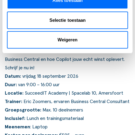
Inschrijven
Alles toestaan
Klaar om slimmer te werken met
Selectie toestaan
Copilot?
Praktische informatie
Weigeren
In één dag ontdek je hoe je AI praktisch inzet binnen
Business Central en hoe Copilot jouw echt winst oplevert.
Schrijf je nu in!
Datum:
vrijdag 18 september 2026
Duur:
van 9:00 – 16:00 uur
Locatie:
SucceedIT Academy | Spacelab 10, Amersfoort
Trainer:
Eric Zoomers, ervaren Business Central Consultant
Groepsgrootte:
Max. 10 deelnemers
Inclusief:
Lunch en trainingsmateriaal
Meenemen
: Laptop