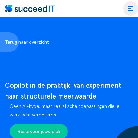
Ga naar de inhoud
tog
Terug naar overzicht
ess Central
 Platform
Wat is
Copilot in de praktijk: van experiment
rmance Scan
Wat is 
naar structurele meerwaarde
edIT Academy
Scanning
Dynami
Geen AI-hype, maar realistische toepassingen die je
werk écht verbeteren
rt
Blogs & Nieuws
Factuurverwerking
Apps v
mmerce
er SucceedIT
Webinars & Events
Transportorders
Reserveer jouw plek